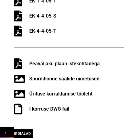
EK-1-4-05-T
EK-4-4-05-S
EK-4-4-05-T
Peaväljaku plaan istekohtadega
Spordihoone saalide nimetused
Ürituse korraldamise tööleht
I korruse DWG fail
←
SPORDIALAD