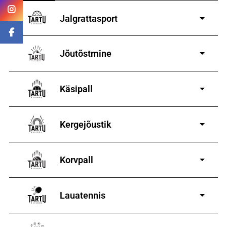
Jalgrattasport
5-aastastele ja
vanematele poistele ja tüdrukutele
Jõutõstmine
14-19-aastastele
poistele ja tüdrukutele
Käsipall
Kergejõustik
Korvpall
Lauatennis
8-19-aastastele
poistele ja tüdrukutele