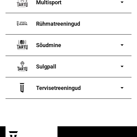
Multisport
Rühmatreeningud
Sõudmine
11-19-aastastele
poistele ja tüdrukutele
Sulgpall
7-19-aastastele poistele
ja tüdrukutele
Tervisetreeningud
9-13-aastaste poiste ja tüdrukute