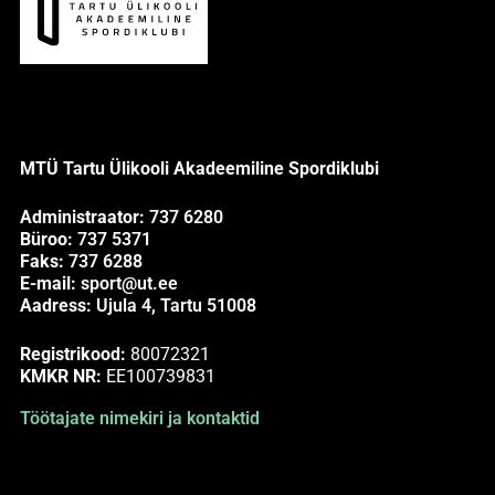
MTÜ Tartu Ülikooli Akadeemiline Spordiklubi
Administraator:
737 6280
Büroo:
737 5371
Faks:
737 6288
E-mail:
sport@ut.ee
Aadress:
Ujula 4, Tartu 51008
Registrikood:
80072321
KMKR NR:
EE100739831
Töötajate nimekiri ja kontaktid