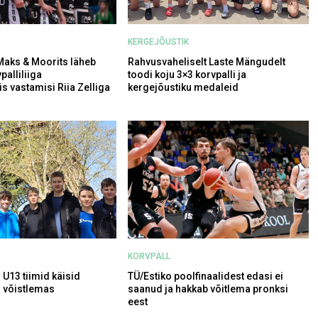
KERGEJÕUSTIK
 Maks & Moorits läheb
Rahvusvaheliselt Laste Mängudelt
palliliiga
toodi koju 3×3 korvpalli ja
s vastamisi Riia Zelliga
kergejõustiku medaleid
KORVPALL
 U13 tiimid käisid
TÜ/Estiko poolfinaalidest edasi ei
 võistlemas
saanud ja hakkab võitlema pronksi
eest