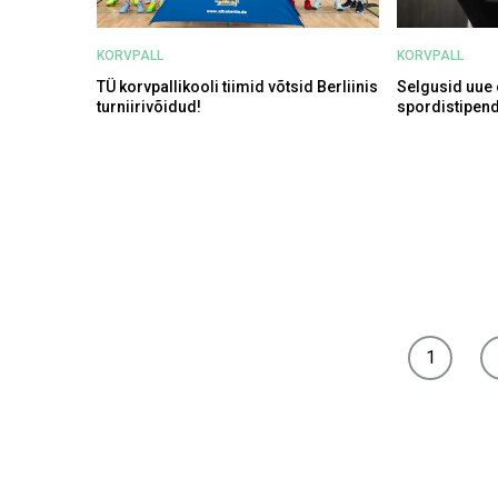
KORVPALL
KORVPALL
TÜ korvpallikooli tiimid võtsid Berliinis
Selgusid uue
turniirivõidud!
spordistipend
1