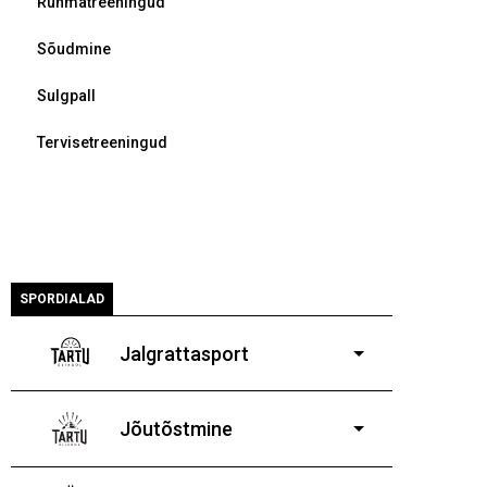
Rühmatreeningud
Sõudmine
Sulgpall
Tervisetreeningud
SPORDIALAD
Jalgrattasport
5-aastastele ja
vanematele poistele ja tüdrukutele
Jõutõstmine
14-19-aastastele