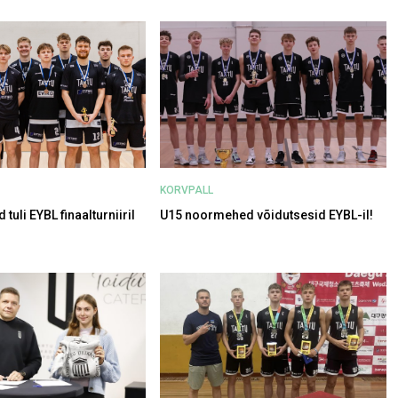
KORVPALL
uli EYBL finaalturniiril
U15 noormehed võidutsesid EYBL-il!