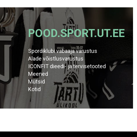
POOD.SPORT.UT.EE
Spordiklubi vabaaja varustus
Alade võistlusvarustus
ICONFIT dieedi- ja tervisetooted
Meened
Mütsid
Kotid