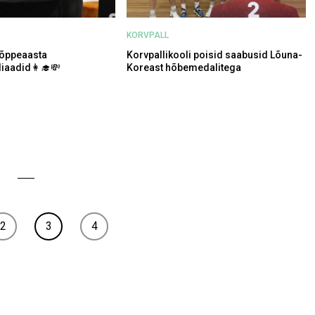
KORVPALL
 õppeaasta
Korvpallikooli poisid saabusid Lõuna-
iaadid👩‍🎓💸
Koreast hõbemedalitega
2
3
4