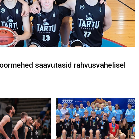
noormehed saavutasid rahvusvahelisel