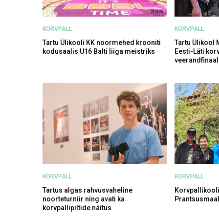
KORVPALL
KORVPALL
Tartu Ülikooli KK noormehed krooniti
Tartu Ülikool
kodusaalis U16 Balti liiga meistriks
Eesti-Läti korv
veerandfinaali
KORVPALL
KORVPALL
Tartus algas rahvusvaheline
Korvpallikooli
noorteturniir ning avati ka
Prantsusmaal
korvpallipiltide näitus