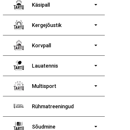
poistele ja tüdrukutele
Käsipall
Kergejõustik
Korvpall
Lauatennis
8-19-aastastele
poistele ja tüdrukutele
Multisport
Rühmatreeningud
Sõudmine