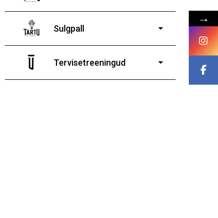
11-19-aastastele
→
poistele ja tüdrukutele
Sulgpall
7-19-aastastele poistele
ja tüdrukutele
Tervisetreeningud
9-13-aastaste poiste ja tüdrukute