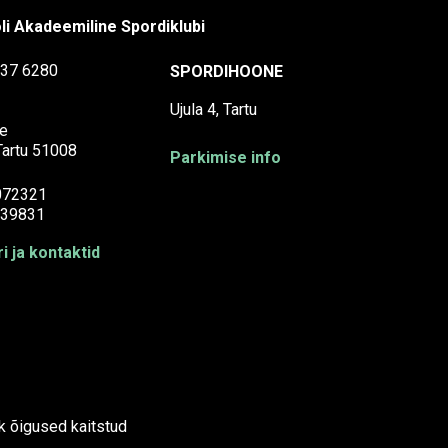
li Akadeemiline Spordiklubi
37 6280
SPORDIHOONE
Ujula 4, Tartu
e
 Tartu 51008
Parkimise info
072321
39831
i ja kontaktid
k õigused kaitstud