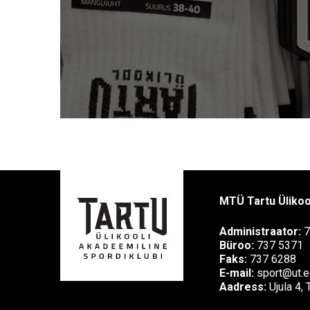
MTÜ Tartu Ülikoo
Administraator:
7
Büroo:
737 5371
Faks:
737 6288
E-mail:
sport@ut.e
Aadress:
Ujula 4,