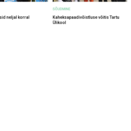
SÕUDMINE
id neljal korral
Kaheksapaadivõistluse võitis Tartu
Ülikool