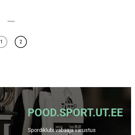
1
2
POOD.SPORT.UT.EE
Spordiklubi vabaaja varustus