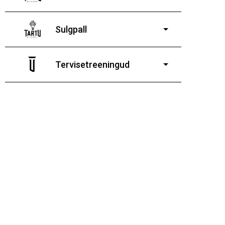
11-19-aastastele
poistele ja tüdrukutele
Sulgpall
7-19-aastastele poistele
ja tüdrukutele
Tervisetreeningud
9-13-aastaste poiste ja tüdrukute