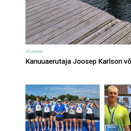
SÕUDMINE
Kanuuaerutaja Joosep Karlson võt