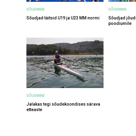
SÕUDMINE
SÕUDMINE
Sõudjad täitsid U19 ja U23 MM normi
Sõudjad jõuds
poodiumile
SÕUDMINE
Jalakas tegi sõudekoondises särava
etteaste