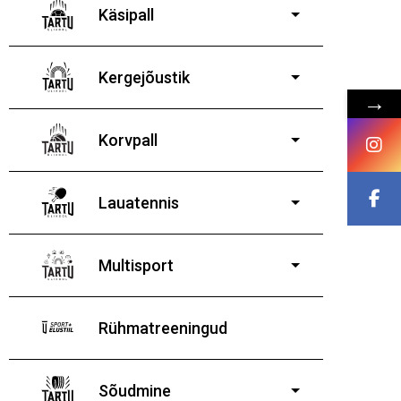
poistele ja tüdrukutele
Käsipall
Kergejõustik
→
Korvpall
Lauatennis
8-19-aastastele
poistele ja tüdrukutele
Multisport
Rühmatreeningud
Sõudmine