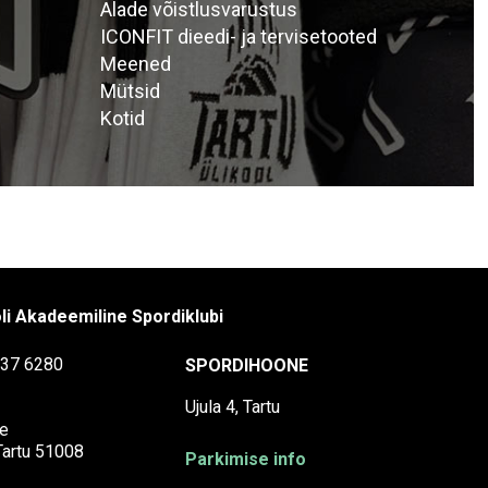
Alade võistlusvarustus
ICONFIT dieedi- ja tervisetooted
Meened
Mütsid
Kotid
li Akadeemiline Spordiklubi
37 6280
SPORDIHOONE
Ujula 4, Tartu
e
 Tartu 51008
Parkimise info