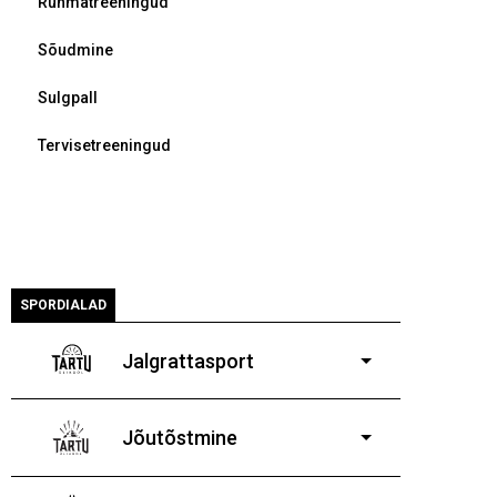
Rühmatreeningud
Sõudmine
Sulgpall
Tervisetreeningud
SPORDIALAD
Jalgrattasport
5-aastastele ja
vanematele poistele ja tüdrukutele
Jõutõstmine
14-19-aastastele