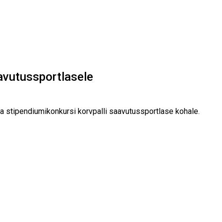
avutussportlasele
ja stipendiumikonkursi korvpalli saavutussportlase kohale.