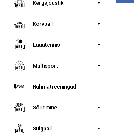
Kergejõustik
Korvpall
Lauatennis
8-19-aastastele
poistele ja tüdrukutele
Multisport
Rühmatreeningud
Sõudmine
11-19-aastastele
poistele ja tüdrukutele
Sulgpall