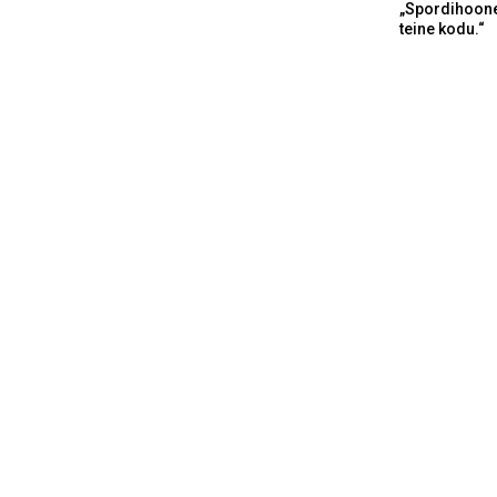
„Spordihoone
teine kodu.“