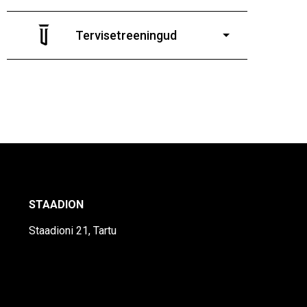
7-19-aastastele poistele
ja tüdrukutele
Tervisetreeningud
9-13-aastaste poiste ja tüdrukute
STAADION
Staadioni 21, Tartu