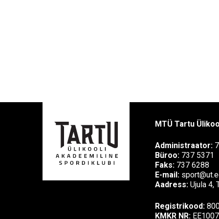
MTÜ Tartu Ülikoo
Administraator:
7
Büroo:
737 5371
Faks:
737 6288
E-mail:
sport@ut.e
Aadress:
Ujula 4,
Registrikood:
80
KMKR NR:
EE1007