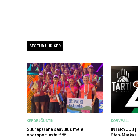
SEOTUD UUDISED
KERGEJÕUSTIK
KORVPALL
Suurepärane saavutus meie
INTERVJUU | 
noorsportlastelt! 💙
Sten-Markus