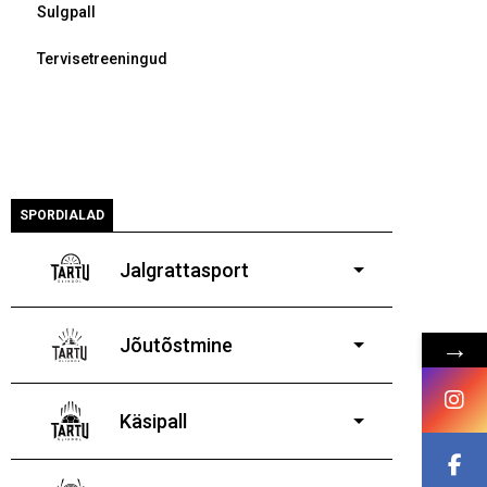
Sulgpall
Tervisetreeningud
SPORDIALAD
Jalgrattasport
5-aastastele ja
vanematele poistele ja tüdrukutele
Jõutõstmine
→
14-19-aastastele
poistele ja tüdrukutele
Käsipall