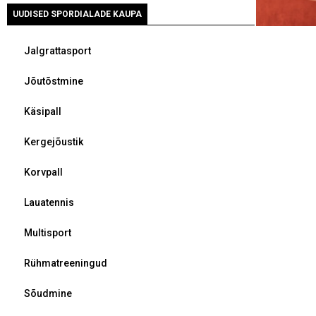
UUDISED SPORDIALADE KAUPA
Jalgrattasport
Jõutõstmine
Käsipall
Kergejõustik
Korvpall
Lauatennis
Multisport
Rühmatreeningud
Sõudmine