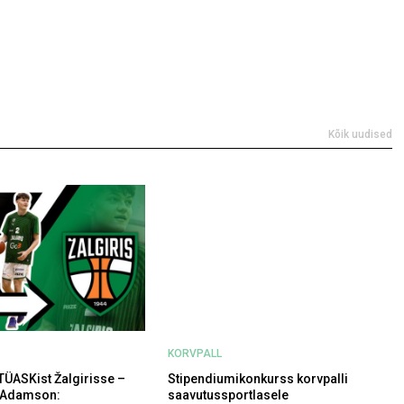
Kõik uudised
KORVPALL
TÜASKist Žalgirisse –
Stipendiumikonkurss korvpalli
 Adamson:
saavutussportlasele