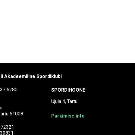
li Akadeemiline Spordiklubi
37 6280
SPORDIHOONE
Ujula 4, Tartu
e
 Tartu 51008
Parkimise info
072321
39831