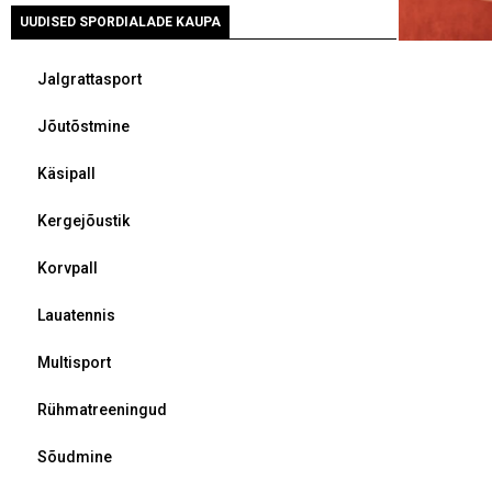
UUDISED SPORDIALADE KAUPA
Jalgrattasport
Jõutõstmine
Käsipall
Kergejõustik
Korvpall
Lauatennis
Multisport
Rühmatreeningud
Sõudmine