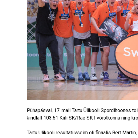
Pühapäeval, 17. mail Tartu Ülikooli Spordihoones to
kindlalt 103:61 Kiili SK/Rae SK I võistkonna ning kro
Tartu Ülikooli resultatiivseim oli finaalis Bert Marti