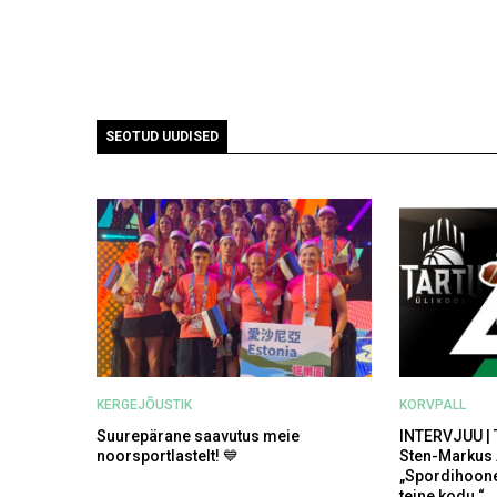
SEOTUD UUDISED
KERGEJÕUSTIK
KORVPALL
Suurepärane saavutus meie
INTERVJUU | 
noorsportlastelt! 💙
Sten-Markus
„Spordihoone
teine kodu.“