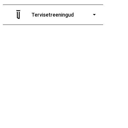
7-19-aastastele poistele
ja tüdrukutele
Tervisetreeningud
9-13-aastaste poiste ja tüdrukute