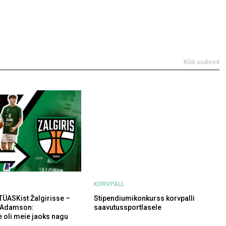
Kõik uudised
KORVPALL
TÜASKist Žalgirisse –
Stipendiumikonkurss korvpalli
 Adamson:
saavutussportlasele
 oli meie jaoks nagu