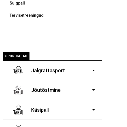
Sulgpall
Tervisetreeningud
SPORDIALAD
Jalgrattasport
5-aastastele ja
vanematele poistele ja tüdrukutele
Jõutõstmine
14-19-aastastele
poistele ja tüdrukutele
Käsipall