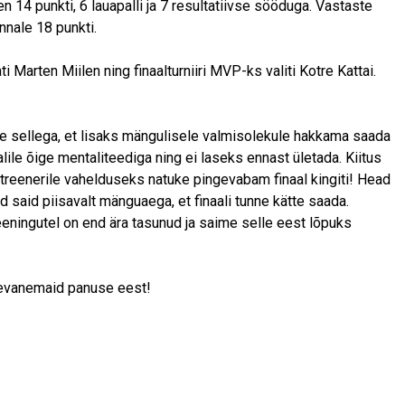
en 14 punkti, 6 lauapalli ja 7 resultatiivse sööduga. Vastaste
nnale 18 punkti.
 Marten Miilen ning finaalturniiri MVP-ks valiti Kotre Kattai.
me sellega, et lisaks mängulisele valmisolekule hakkama saada
alile õige mentaliteediga ning ei laseks ennast ületada. Kiitus
 treenerile vahelduseks natuke pingevabam finaal kingiti! Head
 said piisavalt mänguaega, et finaali tunne kätte saada.
reeningutel on end ära tasunud ja saime selle eest lõpuks
psevanemaid panuse eest!