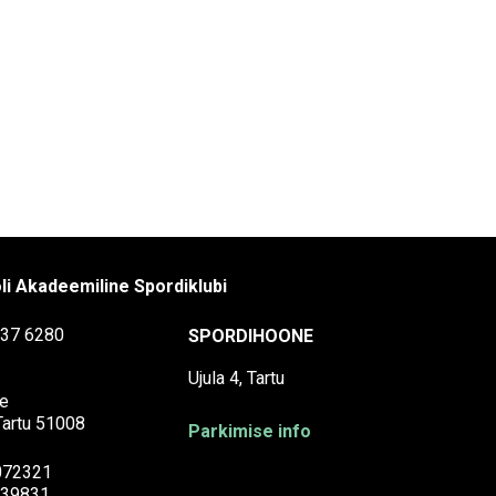
li Akadeemiline Spordiklubi
37 6280
SPORDIHOONE
Ujula 4, Tartu
e
 Tartu 51008
Parkimise info
072321
39831