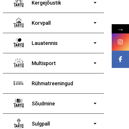
Kergejõustik
Korvpall
→
Lauatennis
8-19-aastastele
poistele ja tüdrukutele
Multisport
Rühmatreeningud
Sõudmine
11-19-aastastele
poistele ja tüdrukutele
Sulgpall