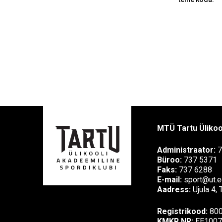
MTÜ Tartu Ülikoo
Administraator:
7
Büroo:
737 5371
Faks:
737 6288
E-mail:
sport@ut.e
Aadress:
Ujula 4,
Registrikood:
80
KMKR NR:
EE1007