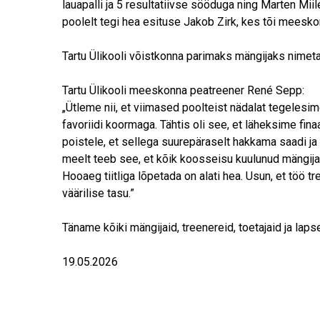
lauapalli ja 5 resultatiivse sööduga ning Marten Miil
poolelt tegi hea esituse Jakob Zirk, kes tõi meesko
Tartu Ülikooli võistkonna parimaks mängijaks nimetati
Tartu Ülikooli meeskonna peatreener René Sepp:
„Ütleme nii, et viimased poolteist nädalat tegelesi
favoriidi koormaga. Tähtis oli see, et läheksime fina
poistele, et sellega suurepäraselt hakkama saadi ja
meelt teeb see, et kõik koosseisu kuulunud mängijad
Hooaeg tiitliga lõpetada on alati hea. Usun, et töö t
väärilise tasu.”
Täname kõiki mängijaid, treenereid, toetajaid ja la
19.05.2026