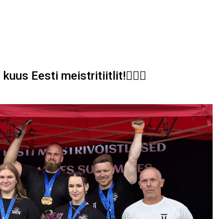
s Eesti meistritiitlit!🏋‍♀💪