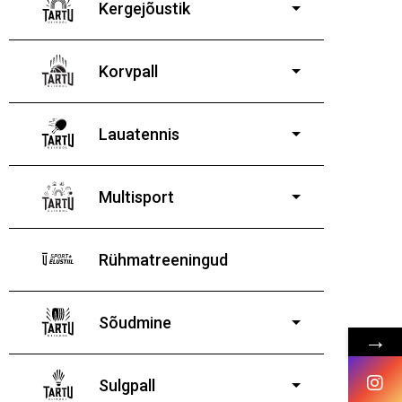
Kergejõustik
Korvpall
Lauatennis
8-19-aastastele
poistele ja tüdrukutele
Multisport
Rühmatreeningud
Sõudmine
→
11-19-aastastele
poistele ja tüdrukutele
Sulgpall