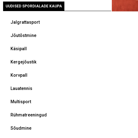
UUDISED SPORDIALADE KAUPA
Jalgrattasport
Jõutõstmine
Käsipall
Kergejõustik
Korvpall
Lauatennis
Multisport
Rühmatreeningud
Sõudmine