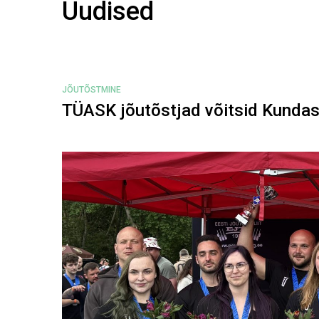
Uudised
JÕUTÕSTMINE
TÜASK jõutõstjad võitsid Kundas kuu