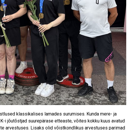
õistlused klassikalises lamades surumises. Kunda mere- ja
-i jõutõstjad suurepärase etteaste, võites kokku kuus avatud
este arvestuses. Lisaks olid võistkondlikus arvestuses parimad