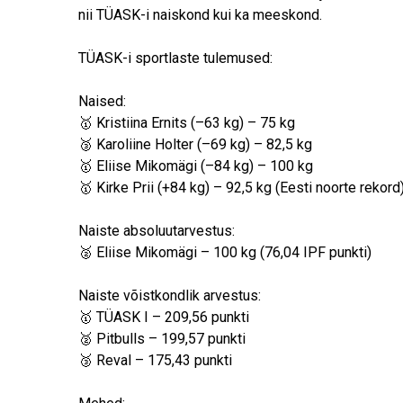
nii TÜASK-i naiskond kui ka meeskond.
TÜASK-i sportlaste tulemused:
Naised:
🥇 Kristiina Ernits (–63 kg) – 75 kg
🥉 Karoliine Holter (–69 kg) – 82,5 kg
🥇 Eliise Mikomägi (–84 kg) – 100 kg
🥇 Kirke Prii (+84 kg) – 92,5 kg (Eesti noorte rekord
Naiste absoluutarvestus:
🥈 Eliise Mikomägi – 100 kg (76,04 IPF punkti)
Naiste võistkondlik arvestus:
🥇 TÜASK I – 209,56 punkti
🥈 Pitbulls – 199,57 punkti
🥉 Reval – 175,43 punkti