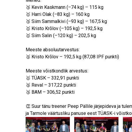
Mehed:
🥉 Kevin Kaskmann (–74 kg) – 115 kg
🥇 Harri Olak (–83 kg) – 160 kg
🥉 Siim Sammalkivi (–93 kg) – 167,5 kg
🥇 Kristo Krõlov (–105 kg) – 192,5 kg
🥇 Siim Salin (–120 kg) – 202,5 kg
Meeste absoluutarvestus:
🥈 Kristo Krõlov – 192,5 kg (87,08 IPF punkti)
Meeste võistkondlik arvestus:
🥇 TÜASK – 332,91 punkti
🥈 Reval – 317,22 punkti
🥉 BAM – 306,52 punkti
👏 Suur tänu treener Peep Pällile järjepideva ja tulem
ja Tarmole väärtusliku panuse eest TÜASK-i võistkon