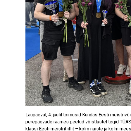
Laupäeval, 4. juulil toimusid Kundas Eesti meistriv
perepäevade raames peetud võistlustel tegid TÜASK
klassi Eesti meistritiitlit – kolm naiste ja kolm me