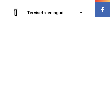
7-19-aastastele poistele
ja tüdrukutele
Tervisetreeningud
9-13-aastaste poiste ja tüdrukute