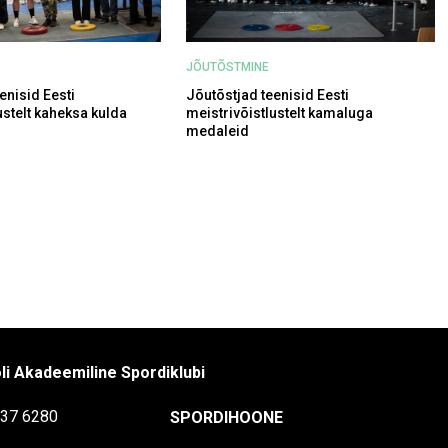
JÕUTÕSTMINE
enisid Eesti
Jõutõstjad teenisid Eesti
ustelt kaheksa kulda
meistrivõistlustelt kamaluga
medaleid
li Akadeemiline Spordiklubi
37 6280
SPORDIHOONE