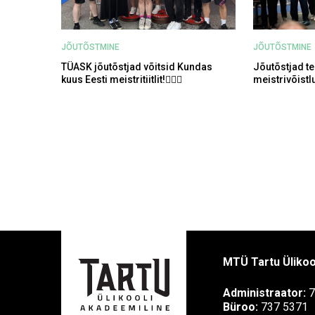
JÕUTÕSTMINE
JÕUTÕSTMINE
TÜASK jõutõstjad võitsid Kundas
Jõutõstjad te
kuus Eesti meistritiitlit!🏋‍♀💪
meistrivõistl
MTÜ Tartu Ülikoo
Administraator:
7
Büroo:
737 5371