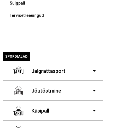
Sulgpall
Tervisetreeningud
SPORDIALAD
Jalgrattasport
5-aastastele ja
vanematele poistele ja tüdrukutele
Jõutõstmine
14-19-aastastele
poistele ja tüdrukutele
Käsipall