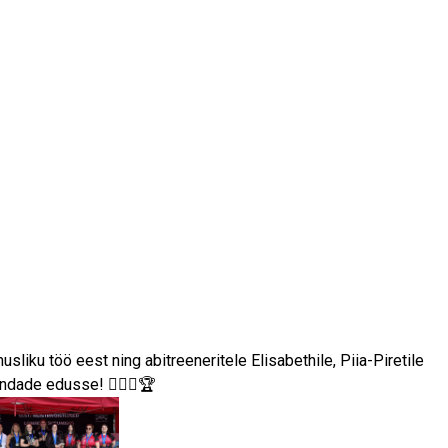
usliku töö eest ning abitreeneritele Elisabethile, Piia-Piretile
dade edusse! 🏋️‍♀️💪🏆