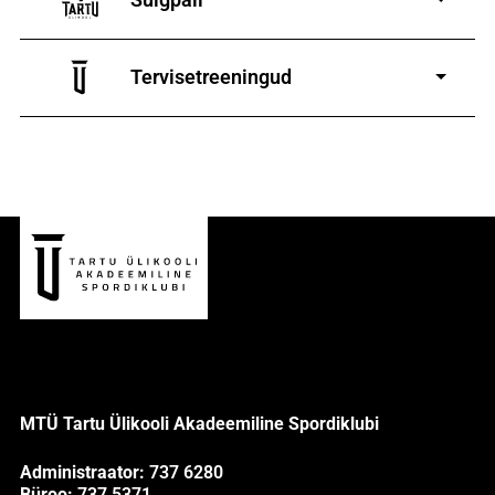
7-19-aastastele poistele
ja tüdrukutele
Tervisetreeningud
9-13-aastaste poiste ja tüdrukute
MTÜ Tartu Ülikooli Akadeemiline Spordiklubi
Administraator:
737 6280
Büroo:
737 5371