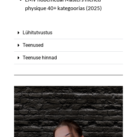
EMV hõbemedal Masters mehed
physique 40+ kategoorias (2025)
Lühitutvustus
Teenused
Teenuse hinnad