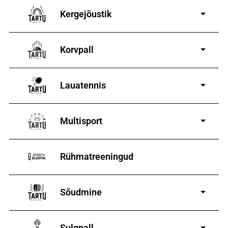
Kergejõustik
Korvpall
Lauatennis
8-19-aastastele
poistele ja tüdrukutele
Multisport
Rühmatreeningud
Sõudmine
11-19-aastastele
poistele ja tüdrukutele
Sulgpall