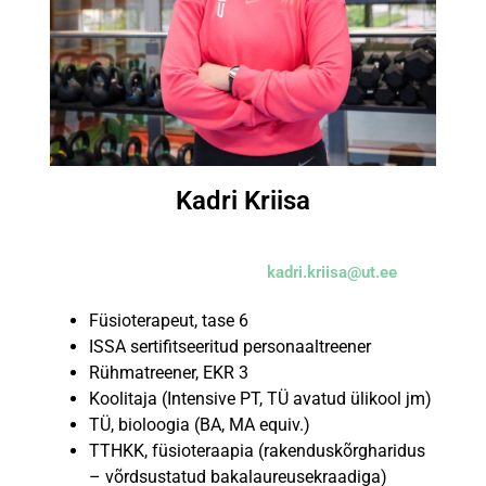
Kadri Kriisa
kadri.kriisa@ut.ee
Füsioterapeut, tase 6
ISSA sertifitseeritud personaaltreener
Rühmatreener, EKR 3
Koolitaja (Intensive PT, TÜ avatud ülikool jm)
TÜ, bioloogia (BA, MA equiv.)
TTHKK, füsioteraapia (rakenduskõrgharidus
– võrdsustatud bakalaureusekraadiga)