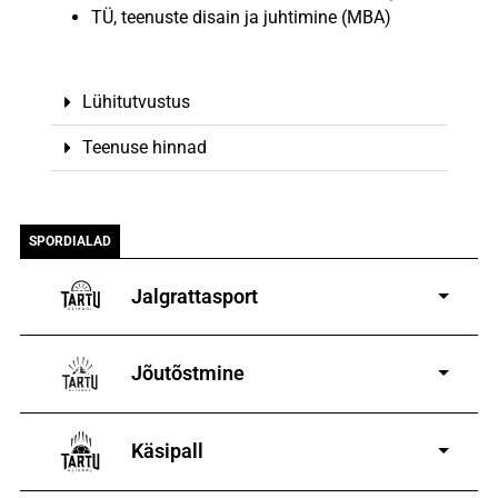
TÜ, teenuste disain ja juhtimine (MBA)
Lühitutvustus
Teenuse hinnad
SPORDIALAD
Jalgrattasport
5-aastastele ja
vanematele poistele ja tüdrukutele
Jõutõstmine
14-19-aastastele
poistele ja tüdrukutele
Käsipall