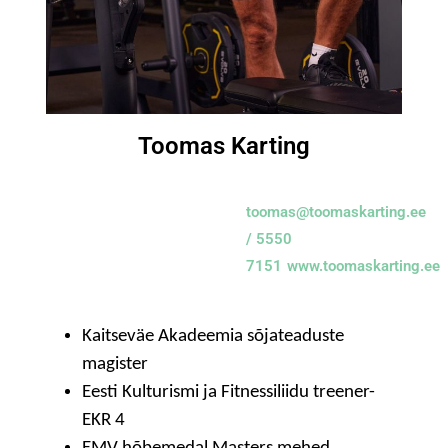
Toomas Karting
toomas@toomaskarting.ee
/ 5550
7151
www.toomaskarting.ee
Kaitseväe Akadeemia sõjateaduste
magister
Eesti Kulturismi ja Fitnessiliidu treener-
EKR 4