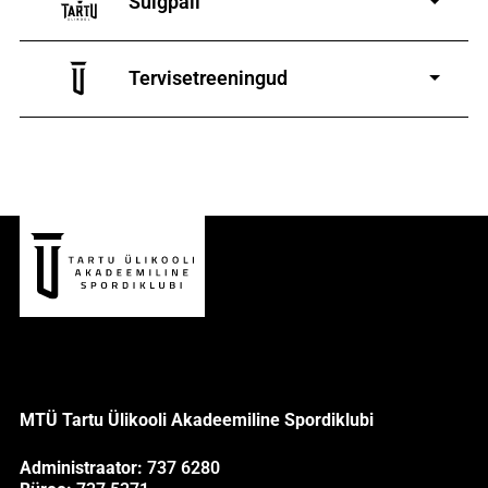
Sulgpall
7-19-aastastele poistele
ja tüdrukutele
Tervisetreeningud
9-13-aastaste poiste ja tüdrukute
MTÜ Tartu Ülikooli Akadeemiline Spordiklubi
Administraator:
737 6280