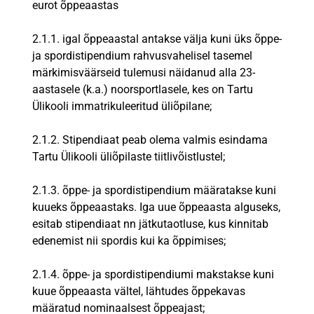
eurot õppeaastas
2.1.1. igal õppeaastal antakse välja kuni üks õppe-
ja spordistipendium rahvusvahelisel tasemel
märkimisväärseid tulemusi näidanud alla 23-
aastasele (k.a.) noorsportlasele, kes on Tartu
Ülikooli immatrikuleeritud üliõpilane;
2.1.2. Stipendiaat peab olema valmis esindama
Tartu Ülikooli üliõpilaste tiitlivõistlustel;
2.1.3. õppe- ja spordistipendium määratakse kuni
kuueks õppeaastaks. Iga uue õppeaasta alguseks,
esitab stipendiaat nn jätkutaotluse, kus kinnitab
edenemist nii spordis kui ka õppimises;
2.1.4. õppe- ja spordistipendiumi makstakse kuni
kuue õppeaasta vältel, lähtudes õppekavas
määratud nominaalsest õppeajast;