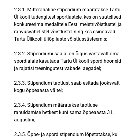
2.3.1. Mitterahaline stipendium määratakse Tartu
Ülikooli tudengitest sportlastele, kes on suutelised
konkureerima medalitele Eesti meistrivõistlustel ja
rahvusvahelistel võistlustel ning kes esindavad
Tartu Ülikooli üliõpilaste võistlussüsteemis;
2.3.2. Stipendiumi saajal on õigus vastavalt oma
spordialale kasutada Tartu Ülikooli spordihooneid
ja rajatisi treeningutest vabadel aegadel;
2.3.3. Stipendium taotlust saab esitada jooksvalt
kogu õppeaasta vältel;
2.3.4. Stipendium määratakse taotluse
rahuldamise hetkest kuni sama õppeaasta 31.
augustini;
2.3.5. Õppe- ja spordistipendium lõpetatakse, kui