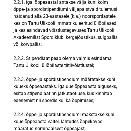
2.2.1. igal õppeaastal antakse välja kuni kolm
õppe- ja spordistipendiumi väljapaistvaid tulemusi
näidanud alla 23-aastasele (k.a.) noorsportlastele,
kes on Tartu Ülikooli immatrikuleeritud üliõpilased
ja kes esindavad võistlustegevuses Tartu Ülikooli
Akadeemilist Spordiklubi kergejõustikus, sulgpallis
või korvpallis;
2.2.2. Stipendiaat peab olema valmis esindama
Tartu Ülikooli üliõpilaste tiitlivõistlustel;
2.2.3. õppe- ja spordistipendium määratakse kuni
kuueks õppeaastaks. Iga uue õppeaasta alguseks,
esitab stipendiaat nn jätkutaotluse, kus kinnitab
edenemist nii spordis kui ka õppimises;
2.2.4. õppe- ja spordistipendiumi makstakse kuni
kuue õppeaasta vältel, lähtudes õppekavas
määratud nominaalsest õppeajast;