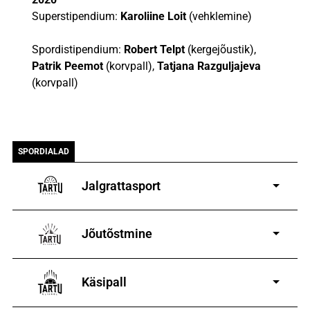
Superstipendium:
Karoliine Loit
(vehklemine)
Spordistipendium:
Robert Telpt
(kergejõustik),
Patrik Peemot
(korvpall),
Tatjana Razguljajeva
(korvpall)
SPORDIALAD
Jalgrattasport
5-aastastele ja
vanematele poistele ja tüdrukutele
Jõutõstmine
14-19-aastastele
poistele ja tüdrukutele
Käsipall