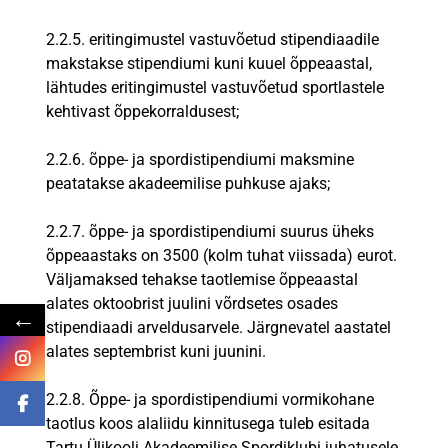
2.2.5. eritingimustel vastuvõetud stipendiaadile
makstakse stipendiumi kuni kuuel õppeaastal,
lähtudes eritingimustel vastuvõetud sportlastele
kehtivast õppekorraldusest;
2.2.6. õppe- ja spordistipendiumi maksmine
peatatakse akadeemilise puhkuse ajaks;
2.2.7. õppe- ja spordistipendiumi suurus üheks
õppeaastaks on 3500 (kolm tuhat viissada) eurot.
Väljamaksed tehakse taotlemise õppeaastal
alates oktoobrist juulini võrdsetes osades
←
stipendiaadi arveldusarvele. Järgnevatel aastatel
alates septembrist kuni juunini.
2.2.8. Õppe- ja spordistipendiumi vormikohane
taotlus koos alaliidu kinnitusega tuleb esitada
Tartu Ülikooli Akadeemilise Spordiklubi juhatusele