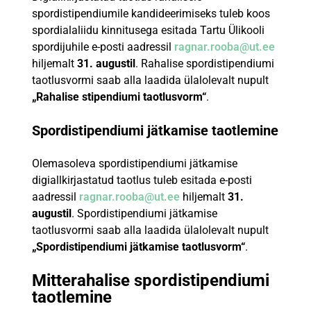
spordistipendiumile kandideerimiseks tuleb koos
spordialaliidu kinnitusega esitada Tartu Ülikooli
spordijuhile e-posti aadressil
ragnar.rooba@ut.ee
hiljemalt
31. augustil
. Rahalise spordistipendiumi
taotlusvormi saab alla laadida ülalolevalt nupult
„Rahalise stipendiumi taotlusvorm“
.
Spordistipendiumi jätkamise taotlemine
Olemasoleva spordistipendiumi jätkamise
digiallkirjastatud taotlus tuleb esitada e-posti
aadressil
ragnar.rooba@ut.ee
hiljemalt
31.
augustil
. Spordistipendiumi jätkamise
taotlusvormi saab alla laadida ülalolevalt nupult
„Spordistipendiumi jätkamise taotlusvorm“
.
Mitterahalise spordistipendiumi
taotlemine