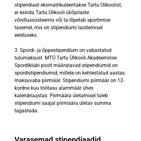
stipendiaat eksmatrikuleeritakse Tartu Ülikoolist,
ei esinda Tartu Ülikooli üliõpilaste
võistlussüsteemis või ta lõpetab sportimise
tasemel, mis on stipendiumi taotlemisel
eelduseks.
3. Spordi- ja õppestipendium on vabastatud
tulumaksust. MTÜ Tartu Ülikooli Akadeemilise
Spordiklubi poolt määratavad stipendiumid on
spordistipendiumid, millele on kehtestatud aastas
maksuvaba piirmäär. Stipendiumi piirmäär on 12-
kordne kuu töötasu alammäär ühes
kalendriaastas. Piirmäära ületamisel tuleb
stipendiumi saajal piirmäära ületav summa
tagastada.
Varasemad stipendiaadid