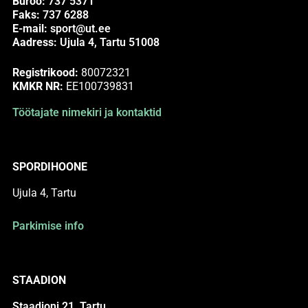
Büroo:
737 5371
Faks:
737 6288
E-mail:
sport@ut.ee
Aadress:
Ujula 4, Tartu 51008
Registrikood:
80072321
KMKR NR:
EE100739831
Töötajate nimekiri ja kontaktid
SPORDIHOONE
Ujula 4, Tartu
Parkimise info
STAADION
Staadioni 21, Tartu