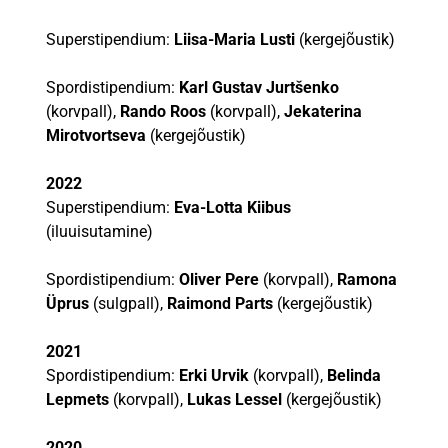
Superstipendium:
Liisa-Maria Lusti
(kergejõustik)
Spordistipendium:
Karl Gustav Jurtšenko
(korvpall),
Rando Roos
(korvpall),
Jekaterina
Mirotvortseva
(kergejõustik)
2022
Superstipendium:
Eva-Lotta Kiibus
(iluuisutamine)
Spordistipendium:
Oliver Pere
(korvpall),
Ramona
Üprus
(sulgpall),
Raimond Parts
(kergejõustik)
2021
Spordistipendium:
Erki Urvik
(korvpall),
Belinda
Lepmets
(korvpall),
Lukas Lessel
(kergejõustik)
2020