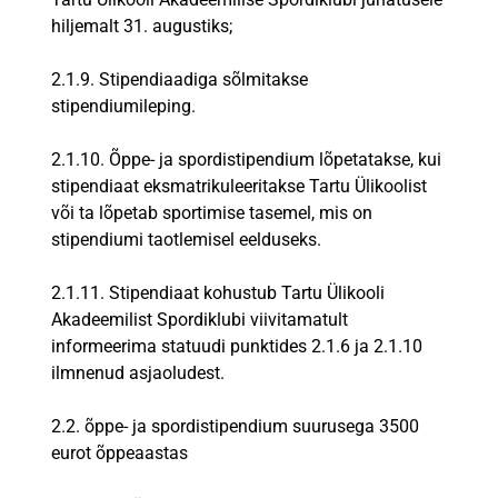
hiljemalt 31. augustiks;
2.1.9. Stipendiaadiga sõlmitakse
stipendiumileping.
2.1.10. Õppe- ja spordistipendium lõpetatakse, kui
stipendiaat eksmatrikuleeritakse Tartu Ülikoolist
või ta lõpetab sportimise tasemel, mis on
stipendiumi taotlemisel eelduseks.
2.1.11. Stipendiaat kohustub Tartu Ülikooli
Akadeemilist Spordiklubi viivitamatult
informeerima statuudi punktides 2.1.6 ja 2.1.10
ilmnenud asjaoludest.
2.2. õppe- ja spordistipendium suurusega 3500
eurot õppeaastas