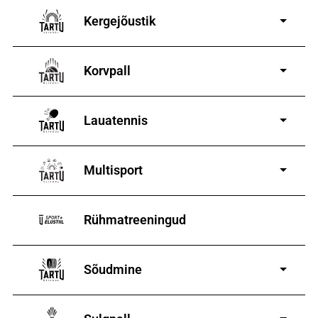
Kergejõustik
Korvpall
Lauatennis
8-19-aastastele
poistele ja tüdrukutele
Multisport
Rühmatreeningud
Sõudmine
11-19-aastastele
poistele ja tüdrukutele