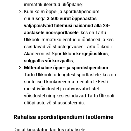
immatrikuleeritud üliõpilane;
Kuni kolm õppe- ja spordistipendium
suurusega
3
500 eurot õppeaastas
väljapaistvaid tulemusi näidanud alla 23-
aastasele noorsportlasele
, kes on Tartu
Ülikooli immatrikuleeritud üliõpilased ja kes
esindavad võistlustegevuses Tartu Ülikooli
Akadeemilist Spordiklubi
kergejõustikus,
sulgpallis või korvpallis
;
Mitterahaline õppe- ja spordistipendium
Tartu Ülikooli tudengitest sportlastele, kes on
suutelised konkureerima medalitele Eesti
meistrivõistlustel ja rahvusvahelistel
võistlustel ning kes esindavad Tartu Ülikooli
üliõpilaste võistlussüsteemis;
Rahalise spordistipendiumi taotlemine
Digiallkirjastatud taotlus rahalisele