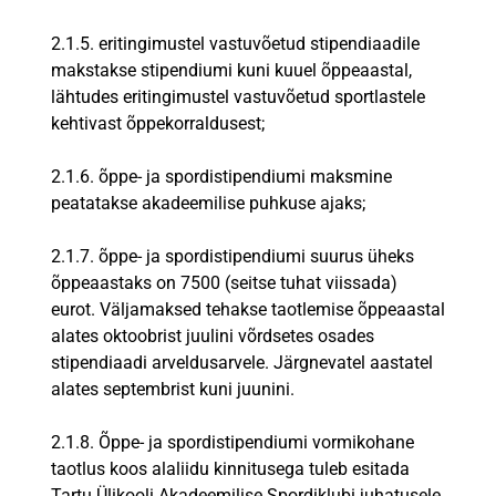
2.1.5. eritingimustel vastuvõetud stipendiaadile
makstakse stipendiumi kuni kuuel õppeaastal,
lähtudes eritingimustel vastuvõetud sportlastele
kehtivast õppekorraldusest;
2.1.6. õppe- ja spordistipendiumi maksmine
peatatakse akadeemilise puhkuse ajaks;
2.1.7. õppe- ja spordistipendiumi suurus üheks
õppeaastaks on 7500 (seitse tuhat viissada)
eurot. Väljamaksed tehakse taotlemise õppeaastal
alates oktoobrist juulini võrdsetes osades
stipendiaadi arveldusarvele. Järgnevatel aastatel
alates septembrist kuni juunini.
2.1.8. Õppe- ja spordistipendiumi vormikohane
taotlus koos alaliidu kinnitusega tuleb esitada
Tartu Ülikooli Akadeemilise Spordiklubi juhatusele