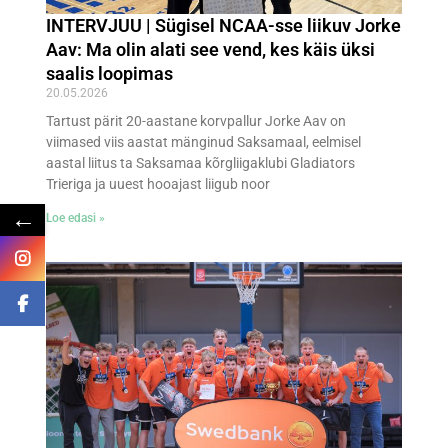
INTERVJUU | Sügisel NCAA-sse liikuv Jorke
Aav: Ma olin alati see vend, kes käis üksi
saalis loopimas
20.05.2026
Tartust pärit 20-aastane korvpallur Jorke Aav on
viimased viis aastat mänginud Saksamaal, eelmisel
aastal liitus ta Saksamaa kõrgliigaklubi Gladiators
Trieriga ja uuest hooajast liigub noor
←
Loe edasi »