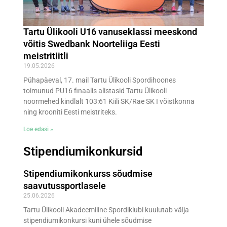
Tartu Ülikooli U16 vanuseklassi meeskond
võitis Swedbank Noorteliiga Eesti
meistritiitli
19.05.2026
Pühapäeval, 17. mail Tartu Ülikooli Spordihoones
toimunud PU16 finaalis alistasid Tartu Ülikooli
noormehed kindlalt 103:61 Kiili SK/Rae SK I võistkonna
ning krooniti Eesti meistriteks.
Loe edasi »
Stipendiumikonkursid
Stipendiumikonkurss sõudmise
saavutussportlasele
25.06.2026
Tartu Ülikooli Akadeemiline Spordiklubi kuulutab välja
stipendiumikonkursi kuni ühele sõudmise