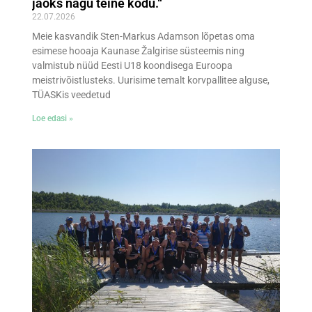
jaoks nagu teine kodu.“
22.07.2026
Meie kasvandik Sten-Markus Adamson lõpetas oma
esimese hooaja Kaunase Žalgirise süsteemis ning
valmistub nüüd Eesti U18 koondisega Euroopa
meistrivõistlusteks. Uurisime temalt korvpallitee alguse,
TÜASKis veedetud
Loe edasi »