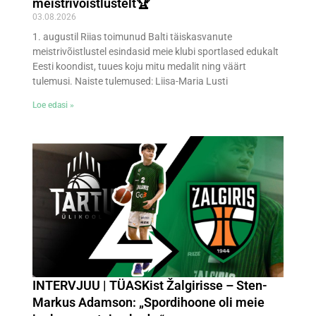
meistrivõistlustelt🏆
03.08.2026
1. augustil Riias toimunud Balti täiskasvanute
meistrivõistlustel esindasid meie klubi sportlased edukalt
Eesti koondist, tuues koju mitu medalit ning väärt
tulemusi. Naiste tulemused: Liisa-Maria Lusti
Loe edasi »
INTERVJUU | TÜASKist Žalgirisse – Sten-
Markus Adamson: „Spordihoone oli meie