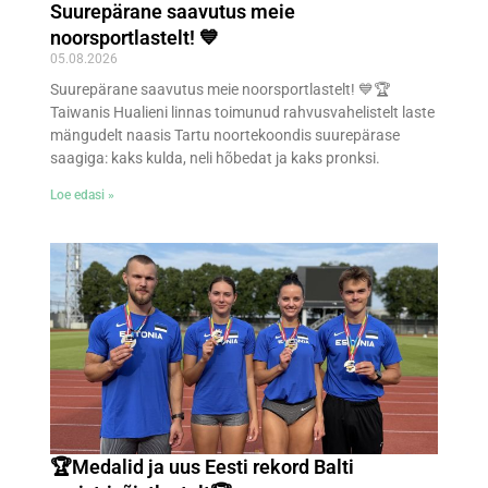
Suurepärane saavutus meie
noorsportlastelt! 💙
05.08.2026
Suurepärane saavutus meie noorsportlastelt! 💙🏆
Taiwanis Hualieni linnas toimunud rahvusvahelistelt laste
mängudelt naasis Tartu noortekoondis suurepärase
saagiga: kaks kulda, neli hõbedat ja kaks pronksi.
Loe edasi »
🏆Medalid ja uus Eesti rekord Balti