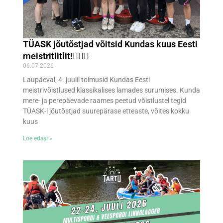
TÜASK jõutõstjad võitsid Kundas kuus Eesti
meistritiitlit!🏋‍♀💪
06.07.2026
Laupäeval, 4. juulil toimusid Kundas Eesti
meistrivõistlused klassikalises lamades surumises. Kunda
mere- ja perepäevade raames peetud võistlustel tegid
TÜASK-i jõutõstjad suurepärase etteaste, võites kokku
kuus
Loe edasi »