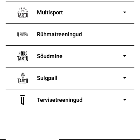
8-19-aastastele
poistele ja tüdrukutele
Multisport
Rühmatreeningud
Sõudmine
11-19-aastastele
poistele ja tüdrukutele
Sulgpall
7-19-aastastele poistele
ja tüdrukutele
Tervisetreeningud
9-13-aastaste poiste ja tüdrukute