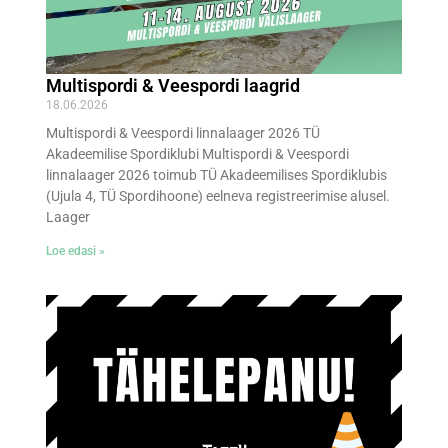
Multispordi & Veespordi laagrid
18.06.2026
Multispordi & Veespordi linnalaager 2026 TÜ
Akadeemilise Spordiklubi Multispordi & Veespordi
linnalaager 2026 toimub TÜ Akadeemilises Spordiklubis
(Ujula 4, TÜ Spordihoone) eelneva registreerimise alusel.
Laager
Loe edasi »