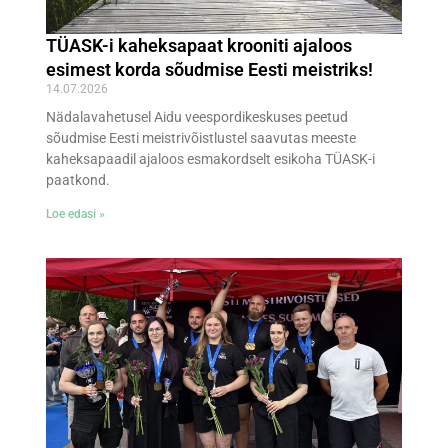
TÜASK-i kaheksapaat krooniti ajaloos
esimest korda sõudmise Eesti meistriks!
14.07.2026
Nädalavahetusel Aidu veespordikeskuses peetud
sõudmise Eesti meistrivõistlustel saavutas meeste
kaheksapaadil ajaloos esmakordselt esikoha TÜASK-i
paatkond.
Loe edasi »