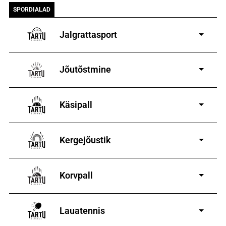
SPORDIALAD
Jalgrattasport
5-aastastele ja
vanematele poistele ja tüdrukutele
Jõutõstmine
14-19-aastastele
poistele ja tüdrukutele
Käsipall
Kergejõustik
Korvpall
Lauatennis