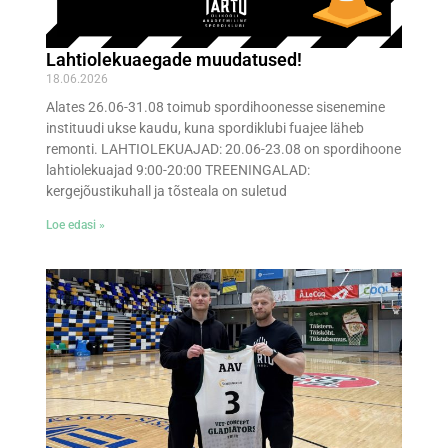
Lahtiolekuaegade muudatused!
18.06.2026
Alates 26.06-31.08 toimub spordihoonesse sisenemine
instituudi ukse kaudu, kuna spordiklubi fuajee läheb
remonti. LAHTIOLEKUAJAD: 20.06-23.08 on spordihoone
lahtiolekuajad 9:00-20:00 TREENINGALAD:
kergejõustikuhall ja tõsteala on suletud
Loe edasi »