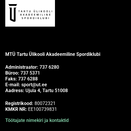
MTÜ Tartu Ülikooli Akadeemiline Spordiklubi
Administraator:
737 6280
Büroo:
737 5371
Faks:
737 6288
E-mail:
sport@ut.ee
Aadress:
Ujula 4, Tartu 51008
Registrikood:
80072321
KMKR NR:
EE100739831
Töötajate nimekiri ja kontaktid