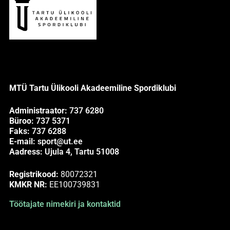
MTÜ Tartu Ülikooli Akadeemiline Spordiklubi
Administraator:
737 6280
Büroo:
737 5371
Faks:
737 6288
E-mail:
sport@ut.ee
Aadress:
Ujula 4, Tartu 51008
Registrikood:
80072321
KMKR NR:
EE100739831
Töötajate nimekiri ja kontaktid