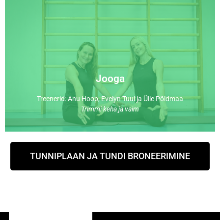
harjutamisele. Tund lõppeb lõdvestusega.
arendavate ning venitava iseloomuga asanate
liigutakse edasi vastupidavust, tasakaalu ja liikuvust
organismi äratavate päikesetervitustega, millest
ühendamisele. Tund algab soojendusharjutuste ja
mis keskendub asendite, hingamise ja liikumise
Jooga
Joogatund põhineb dünaamilisemal vinyasa jooga stiilil,
Treenerid: Anu Hoop, Evelyn Tuul ja Ülle Põldmaa
Jooga
Trimmi keha ja vaim
TUNNIPLAAN JA TUNDI BRONEERIMINE