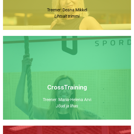
Zumba
Treener: Deana Mikkel
Lihtsalt trimmi
vormis keha.
pakkudes väljakutseid ja aidates saavutada tugeva
ja osavuse kombineerimine muudab selle tõhusaks,
keharaskust ja erinevaid vahendeid. Jõu, vastupidavuse
CrossTraining on mitmekülgne treening, mis kasutab
CrossTraining
CrossTraining
Treener: Maria-Helena Arvi
Jõud ja lihas