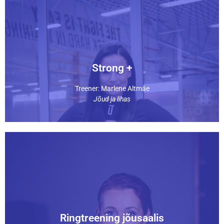
alustajale kui ka edasijõudnule.
Harjutused on kohandatavad, seega sobib tund nii
nii oma keharaskust kui ka erinevaid treeningvahendeid.
vastupidavust, lihasjõudu ja füüsilist vormi. Kasutatakse
Strong+ on funktsionaalne jõutreening, mis arendab
Strong +
Strong +
Treener: Marlene Altmäe
Jõud ja lihas
harjutusi nii üla- kui alakehale.
treenijale. Põhiosa toimub “jaamades” ja sooritades
tervisespordi harrastajatele kui ka edasijõudnud
See on tund treeneriga jõusaalis, mis on sobilik nii algajast
Ringtreening jõusaalis