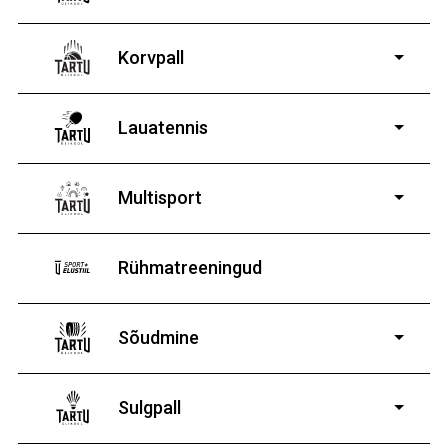
Korvpall
Lauatennis
8-19-aastastele
poistele ja tüdrukutele
Multisport
Rühmatreeningud
Sõudmine
11-19-aastastele
poistele ja tüdrukutele
Sulgpall