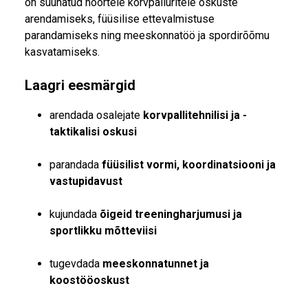
on suunatud noortele korvpalluritele oskuste
arendamiseks, füüsilise ettevalmistuse
parandamiseks ning meeskonnatöö ja spordirõõmu
kasvatamiseks.
Laagri eesmärgid
arendada osalejate
korvpallitehnilisi ja -
taktikalisi oskusi
parandada
füüsilist vormi, koordinatsiooni ja
vastupidavust
kujundada
õigeid treeningharjumusi ja
sportlikku mõtteviisi
tugevdada
meeskonnatunnet ja
koostööoskust