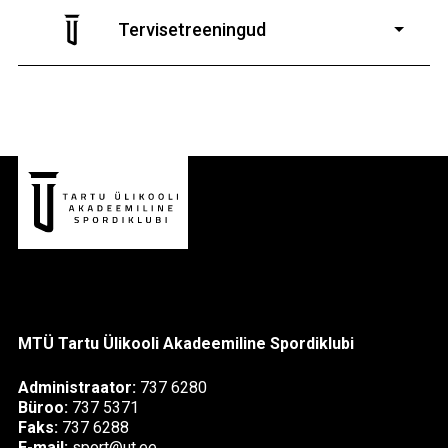
7-19-aastastele
poistele ja tüdrukutele
Tervisetreeningud
9-13-aastaste poiste ja tüdrukute
MTÜ Tartu Ülikooli Akadeemiline Spordiklubi
Administraator:
737 6280
Büroo:
737 5371
Faks:
737 6288
E-mail:
sport@ut.ee