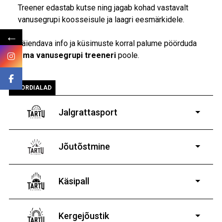
Treener edastab kutse ning jagab kohad vastavalt
vanusegrupi koosseisule ja laagri eesmärkidele.
←
Täiendava info ja küsimuste korral palume pöörduda
oma vanusegrupi treeneri
poole.
SPORDIALAD
Jalgrattasport
5-aastastele ja
vanematele poistele ja tüdrukutele
Jõutõstmine
14-19-aastastele
poistele ja tüdrukutele
Käsipall
Kergejõustik