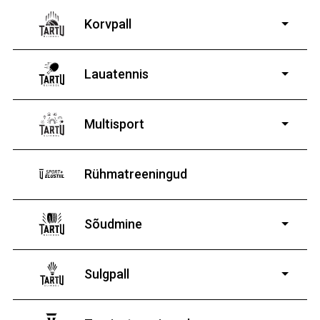
Korvpall
kodulehe vormi
Lauatennis
8-19-aastastele
poistele ja tüdrukutele
Multisport
Rühmatreeningud
Sõudmine
11-19-aastastele
poistele ja tüdrukutele
Sulgpall
7-19-aastastele
poistele ja tüdrukutele