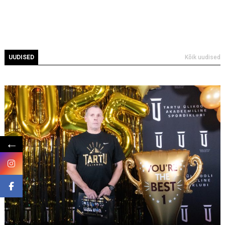
N 15.00 - 16.00
lapse nimi ja arve number
L 10.00 - 11.15 (kokkuleppel
viitenumber
treeneriga/võistlused)
E 16.00 - 17.30
Noorsportlaste treeningperiood on 12 kuud
UUDISED
Kõik uudised
(01.septembrist kuni 31. augustini), sisaldab
T 15.00 - 17.30
õppetegevust ning vaheaegasid.
K 16.00 - 17.30
N 16.00 - 17.30
Septembrikuus
aastamaks
R 15.00 - 18.00 (kokkuleppel treeneriga)
←
soodustus 10% igale lapsele, kui ühest
perest osaleb spordiklubi treeningutel kaks või
enam last