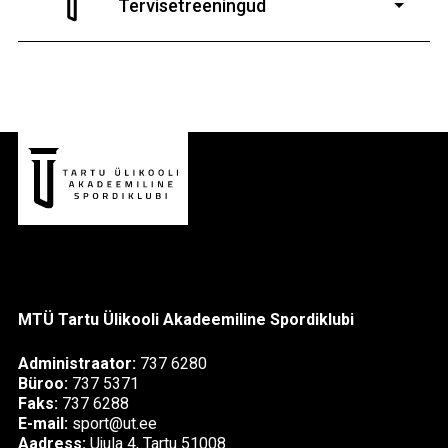
Tervisetreeningud
9-13-aastaste poiste ja tüdrukute
MTÜ Tartu Ülikooli Akadeemiline Spordiklubi
Administraator:
737 6280
Büroo:
737 5371
Faks:
737 6288
E-mail:
sport@ut.ee
Aadress:
Ujula 4, Tartu 51008