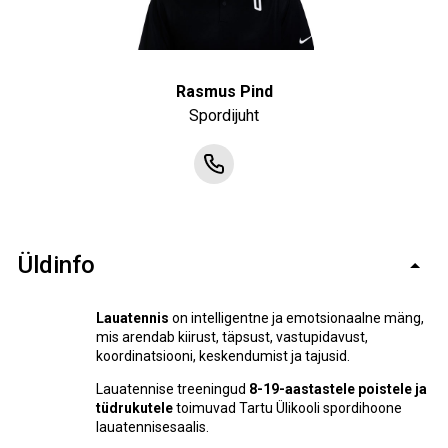
Rasmus Pind
Spordijuht
Üldinfo
Lauatennis
on intelligentne ja emotsionaalne mäng,
mis arendab kiirust, täpsust, vastupidavust,
koordinatsiooni, keskendumist ja tajusid.
Lauatennise treeningud
8-19-aastastele poistele ja
tüdrukutele
toimuvad Tartu Ülikooli spordihoone
lauatennisesaalis.