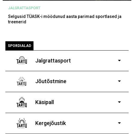
Õppemaksu makstakse kogu õppeperioodi vältel,
JALGRATTASPORT
Selgusid TÜASK-i möödunud aasta parimad sportlased ja
treenerid
SPORDIALAD
Jalgrattasport
5-aastastele ja
vanematele poistele ja tüdrukutele
Jõutõstmine
Täiskasvanud sportlastega sõlmitakse klubiga
liitumisleping.
14-19-aastastele
poistele ja tüdrukutele
Käsipall
Kergejõustik