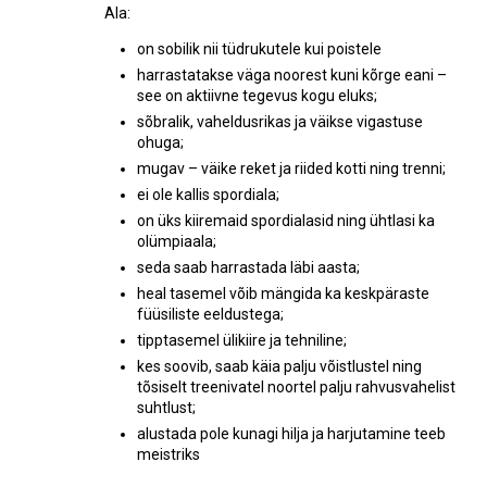
Ala:
on sobilik nii tüdrukutele kui poistele
harrastatakse väga noorest kuni kõrge eani –
see on aktiivne tegevus kogu eluks;
sõbralik, vaheldusrikas ja väikse vigastuse
ohuga;
mugav – väike reket ja riided kotti ning trenni;
ei ole kallis spordiala;
on üks kiiremaid spordialasid ning ühtlasi ka
olümpiaala;
seda saab harrastada läbi aasta;
heal tasemel võib mängida ka keskpäraste
füüsiliste eeldustega;
tipptasemel ülikiire ja tehniline;
kes soovib, saab käia palju võistlustel ning
tõsiselt treenivatel noortel palju rahvusvahelist
suhtlust;
alustada pole kunagi hilja ja harjutamine teeb
meistriks