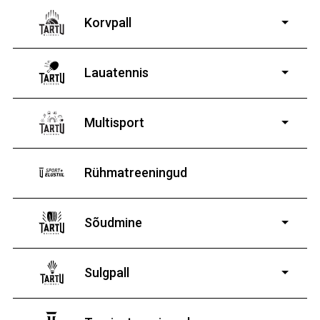
Korvpall
Lauatennis
8-19-aastastele
poistele ja tüdrukutele
Multisport
Rühmatreeningud
Sõudmine
11-19-aastastele
poistele ja tüdrukutele
Sulgpall
7-19-aastastele
poistele ja tüdrukutele