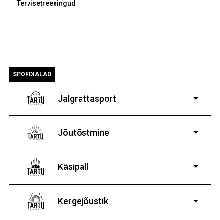
Tervisetreeningud
SPORDIALAD
Jalgrattasport
5-aastastele ja
vanematele poistele ja tüdrukutele
Jõutõstmine
14-19-aastastele
poistele ja tüdrukutele
Käsipall
Kergejõustik