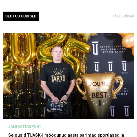
SEOTUD UUDISED
Kõik uudised
JALGRATTASPORT
Selgusid TÜASK-i möödunud aasta parimad sportlased ja