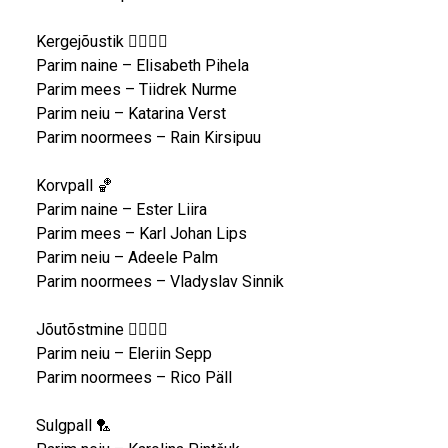
Kergejõustik 🏃‍♀️🏃‍♂️
Parim naine – Elisabeth Pihela
Parim mees – Tiidrek Nurme
Parim neiu – Katarina Verst
Parim noormees – Rain Kirsipuu
Korvpall 🏀
Parim naine – Ester Liira
Parim mees – Karl Johan Lips
Parim neiu – Adeele Palm
Parim noormees – Vladyslav Sinnik
Jõutõstmine 🏋️‍♀️🏋️‍♂️
Parim neiu – Eleriin Sepp
Parim noormees – Rico Päll
Sulgpall 🏸