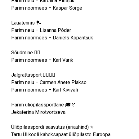
Parim neiu – Karolina Pintšuk
Parim noormees – Kaspar Sorge
Lauatennis 🏓
Parim neiu – Lisanna Põder
Parim noormees – Daniels Kopantšuk
Sõudmine 🚣‍♂️
Parim noormees – Karl Varik
Jalgrattasport 🚴‍♀️🚴‍♂️
Parim neiu – Carmen Anete Plakso
Parim noormees – Karl Kiviväli
Parim üliõpilassportlane 🎓🏅
Jekaterina Mirotvortseva
Üliõpilasspordi saavutus (eriauhind) ⭐
Tartu Ülikooli kaheksapaat üliõpilaste Euroopa