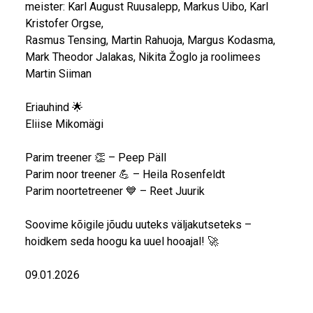
meister: Karl August Ruusalepp, Markus Uibo, Karl
Kristofer Orgse,
Rasmus Tensing, Martin Rahuoja, Margus Kodasma,
Mark Theodor Jalakas, Nikita Žoglo ja roolimees
Martin Siiman
Eriauhind 🌟
Eliise Mikomägi
Parim treener 👏 – Peep Päll
Parim noor treener 💪 – Heila Rosenfeldt
Parim noortetreener 💙 – Reet Juurik
Soovime kõigile jõudu uuteks väljakutseteks –
hoidkem seda hoogu ka uuel hooajal! 🚀
09.01.2026