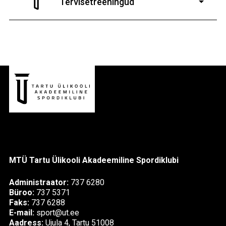
Tervisetreeningud
9-13-aastaste poiste ja tüdrukute
MTÜ Tartu Ülikooli Akadeemiline Spordiklubi
Administraator:
737 6280
Büroo:
737 5371
Faks:
737 6288
E-mail:
sport@ut.ee
Aadress:
Ujula 4, Tartu 51008