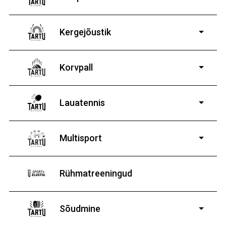
Kergejõustik
Korvpall
Lauatennis
8-19-aastastele
poistele ja tüdrukutele
Multisport
Rühmatreeningud
Sõudmine