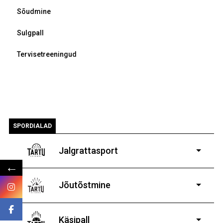
Sõudmine
Sulgpall
Tervisetreeningud
SPORDIALAD
Jalgrattasport
←
5-aastastele ja
vanematele poistele ja tüdrukutele
Jõutõstmine
14-19-aastastele
poistele ja tüdrukutele
Käsipall