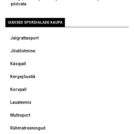
pöörata
UUDISED SPORDIALADE KAUPA
Jalgrattasport
Jõutõstmine
Käsipall
Kergejõustik
Korvpall
Lauatennis
Multisport
Rühmatreeningud