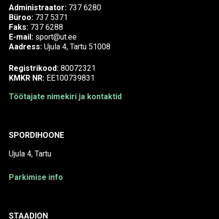
Administraator:
737 6280
Büroo:
737 5371
Faks:
737 6288
E-mail:
sport@ut.ee
Aadress:
Ujula 4, Tartu 51008
Registrikood:
80072321
KMKR NR:
EE100739831
Töötajate nimekiri ja kontaktid
SPORDIHOONE
Ujula 4, Tartu
Parkimise info
STAADION