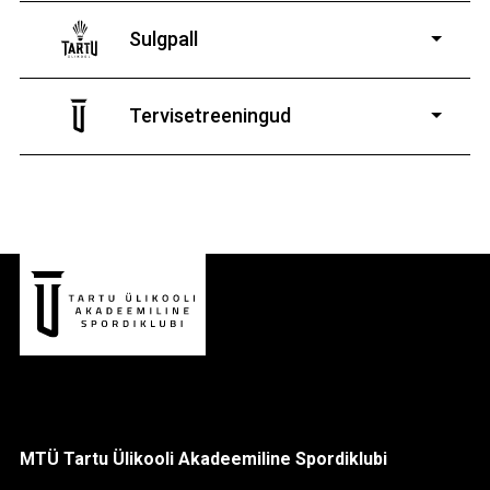
11-19-aastastele
poistele ja tüdrukutele
Sulgpall
7-19-aastastele
poistele ja tüdrukutele
Tervisetreeningud
9-13-aastaste poiste ja tüdrukute
MTÜ Tartu Ülikooli Akadeemiline Spordiklubi