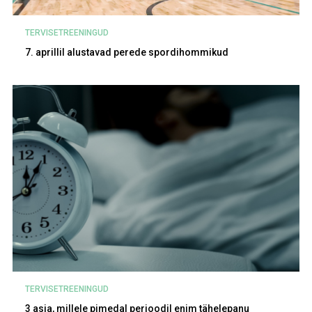
TERVISETREENINGUD
7. aprillil alustavad perede spordihommikud
TERVISETREENINGUD
3 asja, millele pimedal perioodil enim tähelepanu