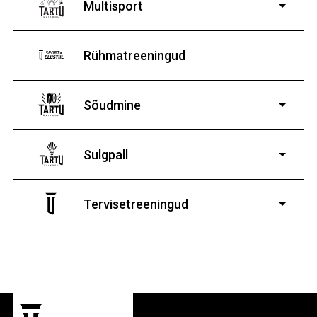
Multisport
Rühmatreeningud
Sõudmine
11-19-aastastele
poistele ja tüdrukutele
Sulgpall
7-19-aastastele
poistele ja tüdrukutele
Tervisetreeningud
9-13-aastaste poiste ja tüdrukute