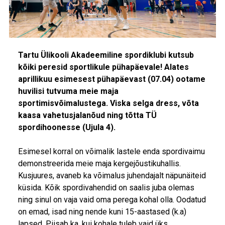
Tartu Ülikooli Akadeemiline spordiklubi kutsub
kõiki peresid sportlikule pühapäevale! Alates
aprillikuu esimesest pühapäevast (07.04) ootame
huvilisi tutvuma meie maja
sportimisvõimalustega. Viska selga dress, võta
kaasa vahetusjalanõud ning tõtta TÜ
spordihoonesse (Ujula 4).
Esimesel korral on võimalik lastele enda spordivaimu
demonstreerida meie maja kergejõustikuhallis.
Kusjuures, avaneb ka võimalus juhendajalt näpunäiteid
küsida. Kõik spordivahendid on saalis juba olemas
ning sinul on vaja vaid oma perega kohal olla. Oodatud
on emad, isad ning nende kuni 15-aastased (k.a)
lapsed. Piisab ka, kui kohale tuleb vaid üks