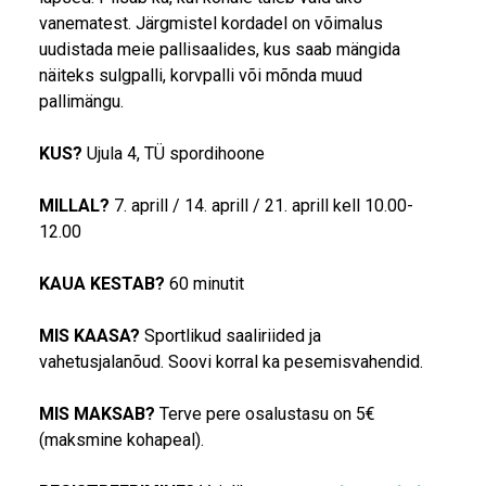
vanematest. Järgmistel kordadel on võimalus
uudistada meie pallisaalides, kus saab mängida
näiteks sulgpalli, korvpalli või mõnda muud
pallimängu.
KUS?
Ujula 4, TÜ spordihoone
MILLAL?
7. aprill / 14. aprill / 21. aprill kell 10.00-
12.00
KAUA KESTAB?
60 minutit
MIS KAASA?
Sportlikud saaliriided ja
vahetusjalanõud. Soovi korral ka pesemisvahendid.
MIS MAKSAB?
Terve pere osalustasu on 5€
(maksmine kohapeal).