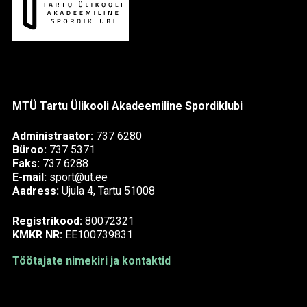
MTÜ Tartu Ülikooli Akadeemiline Spordiklubi
Administraator:
737 6280
Büroo:
737 5371
Faks:
737 6288
E-mail:
sport@ut.ee
Aadress:
Ujula 4, Tartu 51008
Registrikood:
80072321
KMKR NR:
EE100739831
Töötajate nimekiri ja kontaktid