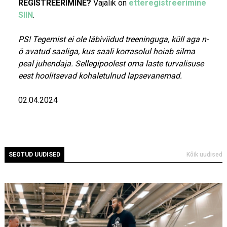
REGISTREERIMINE?
Vajalik on
etteregistreerimine
SIIN
.
PS! Tegemist ei ole läbiviidud treeninguga, küll aga n-
ö avatud saaliga, kus saali korrasolul hoiab silma
peal juhendaja. Sellegipoolest oma laste turvalisuse
eest hoolitsevad kohaletulnud lapsevanemad.
02.04.2024
SEOTUD UUDISED
Kõik uudised