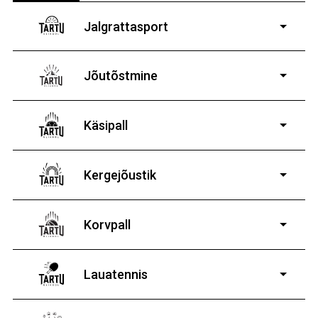
Jalgrattasport
5-aastastele ja
vanematele poistele ja tüdrukutele
Jõutõstmine
14-19-aastastele
poistele ja tüdrukutele
Käsipall
Kergejõustik
Korvpall
Lauatennis
8-19-aastastele
poistele ja tüdrukutele