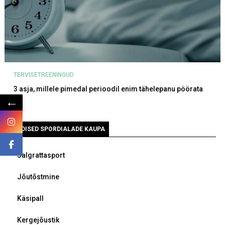
TERVISETREENINGUD
3 asja, millele pimedal perioodil enim tähelepanu pöörata
←
UUDISED SPORDIALADE KAUPA
Jalgrattasport
Jõutõstmine
Käsipall
Kergejõustik