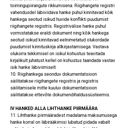
toimingupiirangute rikkumisena. Riigihangete registri
vahendusdel läbiviidava hanke puhul kinnitavad kõik
hankega seotud isikud huvide konflikti puudumist
riigihangete registris. Registrivälise hanke puhul
vormistatakse eraldi dokument ning kõik hankega
seotud isikud kinnitavad eelnimetatud olukordade
puudumist kinnituskirja allkirjastamisega. Vastava
olukorra tekkimisel on isikul kohustus teavitada
kirjalikult juhatust kellel on kohustus taandada vastav
isik hanke läbiviimiselt.
10. Riigihankega seonduv dokumentatsioon
säilitatakse riigihangete registris ja registris
säilitamisele mitte kuuluv dokumentatsioon
säilitatakse ettevõte dokumendihaldussüsteemis.
IV HANKED ALLA LIHTHANKE PIIRMÄÄRA
11. Lihthanke piirmääradest madalama maksumusega
hanke korral on läbirääkimisi lubatud pidada vabalt