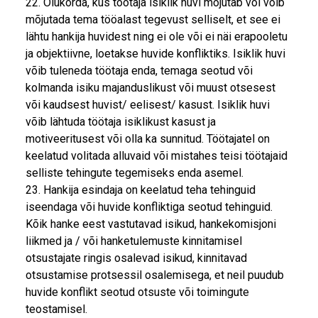
22. Olukorda, kus töötaja isiklik huvi mõjutab või võib
mõjutada tema tööalast tegevust selliselt, et see ei
lähtu hankija huvidest ning ei ole või ei näi erapooletu
ja objektiivne, loetakse huvide konfliktiks. Isiklik huvi
võib tuleneda töötaja enda, temaga seotud või
kolmanda isiku majanduslikust või muust otsesest
või kaudsest huvist/ eelisest/ kasust. Isiklik huvi
võib lähtuda töötaja isiklikust kasust ja
motiveeritusest või olla ka sunnitud. Töötajatel on
keelatud volitada alluvaid või mistahes teisi töötajaid
selliste tehingute tegemiseks enda asemel.
23. Hankija esindaja on keelatud teha tehinguid
iseendaga või huvide konfliktiga seotud tehinguid.
Kõik hanke eest vastutavad isikud, hankekomisjoni
liikmed ja / või hanketulemuste kinnitamisel
otsustajate ringis osalevad isikud, kinnitavad
otsustamise protsessil osalemisega, et neil puudub
huvide konflikt seotud otsuste või toimingute
teostamisel.