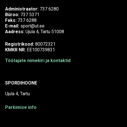
Administraator:
737 6280
Büroo:
737 5371
Faks:
737 6288
E-mail:
sport@ut.ee
Aadress:
Ujula 4, Tartu 51008
Registrikood:
80072321
KMKR NR:
EE100739831
Töötajate nimekiri ja kontaktid
SPORDIHOONE
Ujula 4, Tartu
Parkimise info