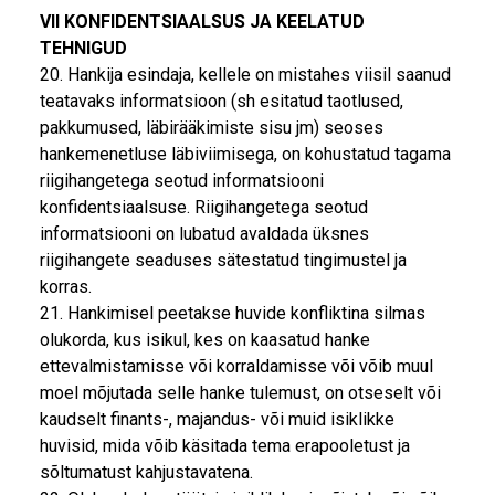
VII KONFIDENTSIAALSUS JA KEELATUD
TEHNIGUD
20. Hankija esindaja, kellele on mistahes viisil saanud
teatavaks informatsioon (sh esitatud taotlused,
pakkumused, läbirääkimiste sisu jm) seoses
hankemenetluse läbiviimisega, on kohustatud tagama
riigihangetega seotud informatsiooni
konfidentsiaalsuse. Riigihangetega seotud
informatsiooni on lubatud avaldada üksnes
riigihangete seaduses sätestatud tingimustel ja
korras.
21. Hankimisel peetakse huvide konfliktina silmas
olukorda, kus isikul, kes on kaasatud hanke
ettevalmistamisse või korraldamisse või võib muul
moel mõjutada selle hanke tulemust, on otseselt või
kaudselt finants-, majandus- või muid isiklikke
huvisid, mida võib käsitada tema erapooletust ja
sõltumatust kahjustavatena.