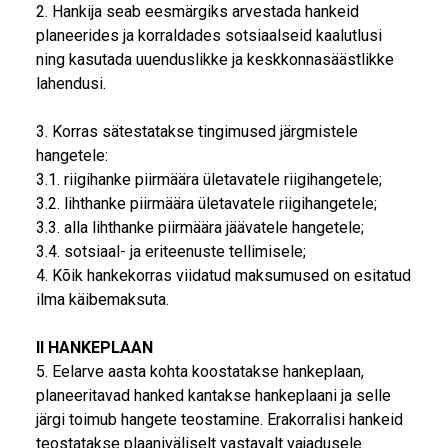
2. Hankija seab eesmärgiks arvestada hankeid
planeerides ja korraldades sotsiaalseid kaalutlusi
ning kasutada uuenduslikke ja keskkonnasäästlikke
lahendusi.
3. Korras sätestatakse tingimused järgmistele
hangetele:
3.1. riigihanke piirmäära ületavatele riigihangetele;
3.2. lihthanke piirmäära ületavatele riigihangetele;
3.3. alla lihthanke piirmäära jäävatele hangetele;
3.4. sotsiaal- ja eriteenuste tellimisele;
4. Kõik hankekorras viidatud maksumused on esitatud
ilma käibemaksuta.
II HANKEPLAAN
5. Eelarve aasta kohta koostatakse hankeplaan,
planeeritavad hanked kantakse hankeplaani ja selle
järgi toimub hangete teostamine. Erakorralisi hankeid
teostatakse plaaniväliselt vastavalt vajadusele.