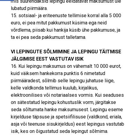
mis suurendaksid lepingu eeldatavat maksumust üle
lubatud piirmäära.
15. sotsiaal- ja eriteenuste tellimise korral alla 5 000
euro, ei pea mitut pakkumust küsima ega neid
võrdlema, piisab kui hankija küsib ühe pakkumuse, ja
ta ei pea seda pakkumust talletama.
VI LEPINGUTE SÕLMIMINE JA LEPINGU TÄITMISE
JÄLGIMISE EEST VASTUTAV ISIK
16. Kui lepingu maksumus on vähemalt 10 000 eurot,
kuid väiksem hankekorra punktis 6 nimetatud
piirmääradest, sõlmib selle lepingu juhatuse liige,
kelle valdkonda tellimus kuulub, kirjalikus,
elektroonilises või notariaalses vormis. Kui seaduses
on sätestatud lepingu kohustuslik vorm, järgitakse
seda sõltumata hanke maksumusest. Lepingu eseme
kirjelduse täpsuse ja spetsiifilisuse (valdkond, eriala,
asja või teenuse sisukirjeldus) eest lepingus vastutab
isik, kes on õigustatud seda lepingut sõlmima.