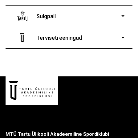
11-19-aastastele
poistele ja tüdrukutele
Sulgpall
7-19-aastastele
poistele ja tüdrukutele
Tervisetreeningud
9-13-aastaste poiste ja tüdrukute
MTÜ Tartu Ülikooli Akadeemiline Spordiklubi