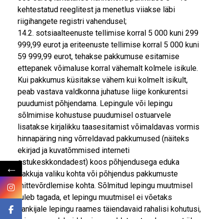
kehtestatud reeglitest ja menetlus viiakse läbi
riigihangete registri vahendusel;
14.2. sotsiaalteenuste tellimise korral 5 000 kuni 299
999,99 eurot ja eriteenuste tellimise korral 5 000 kuni
59 999,99 eurot, tehakse pakkumuse esitamise
ettepanek võimaluse korral vähemalt kolmele isikule.
Kui pakkumus küsitakse vähem kui kolmelt isikult,
peab vastava valdkonna juhatuse liige konkurentsi
puudumist põhjendama. Lepingule või lepingu
sõlmimise kohustuse puudumisel ostuarvele
lisatakse kirjalikku taasesitamist võimaldavas vormis
hinnapäring ning võrreldavad pakkumused (näiteks
ekirjad ja kuvatõmmised interneti
ostukeskkondadest) koos põhjendusega eduka
←
pakkuja valiku kohta või põhjendus pakkumuste
mittevõrdlemise kohta. Sõlmitud lepingu muutmisel
tuleb tagada, et lepingu muutmisel ei võetaks
hankijale lepingu raames täiendavaid rahalisi kohutusi,