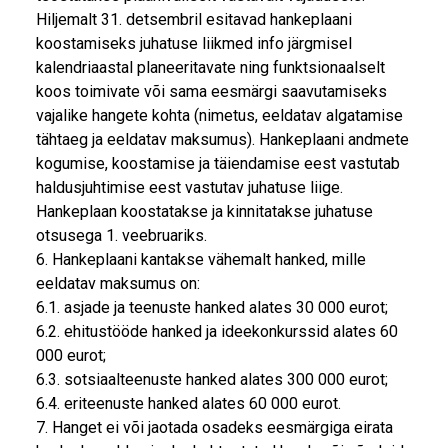
Hiljemalt 31. detsembril esitavad hankeplaani
koostamiseks juhatuse liikmed info järgmisel
kalendriaastal planeeritavate ning funktsionaalselt
koos toimivate või sama eesmärgi saavutamiseks
vajalike hangete kohta (nimetus, eeldatav algatamise
tähtaeg ja eeldatav maksumus). Hankeplaani andmete
kogumise, koostamise ja täiendamise eest vastutab
haldusjuhtimise eest vastutav juhatuse liige.
Hankeplaan koostatakse ja kinnitatakse juhatuse
otsusega 1. veebruariks.
6. Hankeplaani kantakse vähemalt hanked, mille
eeldatav maksumus on:
6.1. asjade ja teenuste hanked alates 30 000 eurot;
6.2. ehitustööde hanked ja ideekonkurssid alates 60
000 eurot;
6.3. sotsiaalteenuste hanked alates 300 000 eurot;
6.4. eriteenuste hanked alates 60 000 eurot.
7. Hanget ei või jaotada osadeks eesmärgiga eirata