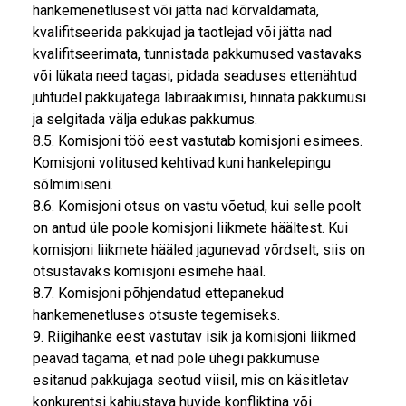
hankemenetlusest või jätta nad kõrvaldamata,
kvalifitseerida pakkujad ja taotlejad või jätta nad
kvalifitseerimata, tunnistada pakkumused vastavaks
või lükata need tagasi, pidada seaduses ettenähtud
juhtudel pakkujatega läbirääkimisi, hinnata pakkumusi
ja selgitada välja edukas pakkumus.
8.5. Komisjoni töö eest vastutab komisjoni esimees.
Komisjoni volitused kehtivad kuni hankelepingu
sõlmimiseni.
8.6. Komisjoni otsus on vastu võetud, kui selle poolt
on antud üle poole komisjoni liikmete häältest. Kui
komisjoni liikmete hääled jagunevad võrdselt, siis on
otsustavaks komisjoni esimehe hääl.
8.7. Komisjoni põhjendatud ettepanekud
hankemenetluses otsuste tegemiseks.
9. Riigihanke eest vastutav isik ja komisjoni liikmed
peavad tagama, et nad pole ühegi pakkumuse
esitanud pakkujaga seotud viisil, mis on käsitletav
konkurentsi kahjustava huvide konfliktina või