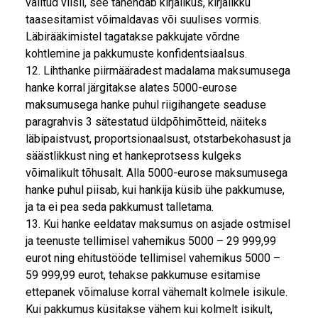
valitud viisil, see tähendab kirjalikus, kirjalikku
taasesitamist võimaldavas või suulises vormis.
Läbirääkimistel tagatakse pakkujate võrdne
kohtlemine ja pakkumuste konfidentsiaalsus.
12. Lihthanke piirmääradest madalama maksumusega
hanke korral järgitakse alates 5000-eurose
maksumusega hanke puhul riigihangete seaduse
paragrahvis 3 sätestatud üldpõhimõtteid, näiteks
läbipaistvust, proportsionaalsust, otstarbekohasust ja
säästlikkust ning et hankeprotsess kulgeks
võimalikult tõhusalt. Alla 5000-eurose maksumusega
hanke puhul piisab, kui hankija küsib ühe pakkumuse,
ja ta ei pea seda pakkumust talletama.
13. Kui hanke eeldatav maksumus on asjade ostmisel
ja teenuste tellimisel vahemikus 5000 – 29 999,99
eurot ning ehitustööde tellimisel vahemikus 5000 –
59 999,99 eurot, tehakse pakkumuse esitamise
ettepanek võimaluse korral vähemalt kolmele isikule.
Kui pakkumus küsitakse vähem kui kolmelt isikult,