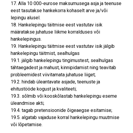
17. Alla 10 000-eurose maksumusega asja ja teenuse
eest tasutakse hankekorra kohaselt arve ja/või
lepingu alusel.
18. Hankelepingu täitmise eest vastutav isik
määratakse juhatuse liikme korralduses või
hankelepingus.
19. Hankelepingu täitmise eest vastutav isik jälgib
hankelepingu täitmist, sealhulgas
19.1. jälgib hankelepingu tingimustest, sealhulgas
tähtaegadest ja mahust, kinnipidamist ning teavitab
probleemidest viivitamata juhatuse liiget;
19.2. hindab üleantavate asjade, teenuste ja
ehitustööde kogust ja kvaliteeti;
19.3. sõlmib või kooskõlastab hankelepingu eseme
üleandmise akti;
19.4. tagab pretensioonide õigeaegse esitamise;
19.5. algatab vajaduse korral hankelepingu muutmise
või lõpetamise.