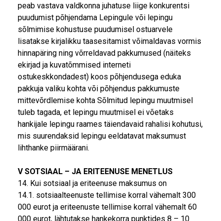
peab vastava valdkonna juhatuse liige konkurentsi
puudumist põhjendama Lepingule või lepingu
sõlmimise kohustuse puudumisel ostuarvele
lisatakse kirjalikku taasesitamist võimaldavas vormis
hinnapäring ning võrreldavad pakkumused (näiteks
ekirjad ja kuvatõmmised interneti
ostukeskkondadest) koos põhjendusega eduka
pakkuja valiku kohta või põhjendus pakkumuste
mittevõrdlemise kohta Sõlmitud lepingu muutmisel
tuleb tagada, et lepingu muutmisel ei võetaks
hankijale lepingu raames täiendavaid rahalisi kohutusi,
mis suurendaksid lepingu eeldatavat maksumust
lihthanke piirmäärani.
V SOTSIAAL – JA ERITEENUSE MENETLUS
14. Kui sotsiaal ja eriteenuse maksumus on
14.1. sotsiaalteenuste tellimise korral vähemalt 300
000 eurot ja eriteenuste tellimise korral vähemalt 60
000 eurot, lähtutakse hankekorra punktides 8 – 10