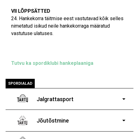
VII LÕPPSÄTTED
24. Hankekorra täitmise eest vastutavad kõik selles
nimetatud isikud neile hankekorraga määratud
vastutuse ulatuses.
Tutvu ka spordiklubi hankeplaaniga
SPORDIALAD
Jalgrattasport
5-aastastele ja
vanematele poistele ja tüdrukutele
Jõutõstmine
14-19-aastastele