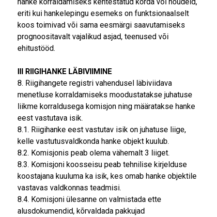
hanke korraldamiseks kehtestatud korda või nõudeid,
eriti kui hankelepingu esemeks on funktsionaalselt
koos toimivad või sama eesmärgi saavutamiseks
prognoositavalt vajalikud asjad, teenused või
ehitustööd.
III RIIGIHANKE LÄBIVIIMINE
8. Riigihangete registri vahendusel läbiviidava
menetluse korraldamiseks moodustatakse juhatuse
liikme korraldusega komisjon ning määratakse hanke
eest vastutava isik.
8.1. Riigihanke eest vastutav isik on juhatuse liige,
kelle vastutusvaldkonda hanke objekt kuulub.
8.2. Komisjonis peab olema vähemalt 3 liiget.
8.3. Komisjoni koosseisu peab tehnilise kirjelduse
koostajana kuuluma ka isik, kes omab hanke objektile
vastavas valdkonnas teadmisi.
8.4. Komisjoni ülesanne on valmistada ette
alusdokumendid, kõrvaldada pakkujad