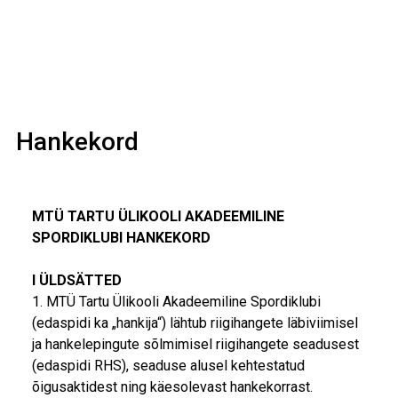
Hankekord
MTÜ TARTU ÜLIKOOLI AKADEEMILINE
SPORDIKLUBI HANKEKORD
I ÜLDSÄTTED
1. MTÜ Tartu Ülikooli Akadeemiline Spordiklubi
(edaspidi ka „hankija“) lähtub riigihangete läbiviimisel
ja hankelepingute sõlmimisel riigihangete seadusest
(edaspidi RHS), seaduse alusel kehtestatud
õigusaktidest ning käesolevast hankekorrast.