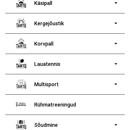
poistele ja tüdrukutele
Käsipall
Kergejõustik
Korvpall
Lauatennis
8-19-aastastele
poistele ja tüdrukutele
Multisport
Rühmatreeningud
Sõudmine