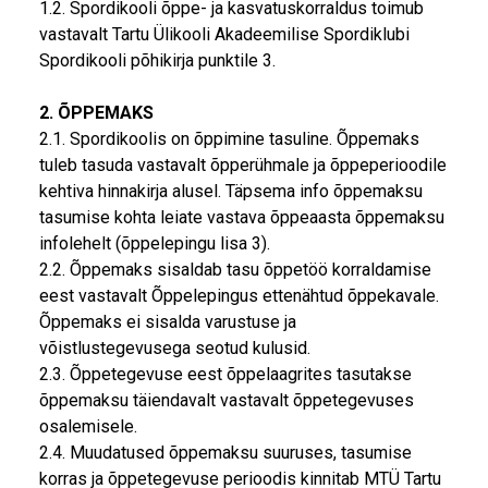
1.2. Spordikooli õppe- ja kasvatuskorraldus toimub
vastavalt Tartu Ülikooli Akadeemilise Spordiklubi
Spordikooli põhikirja punktile 3.
2. ÕPPEMAKS
2.1. Spordikoolis on õppimine tasuline. Õppemaks
tuleb tasuda vastavalt õpperühmale ja õppeperioodile
kehtiva hinnakirja alusel. Täpsema info õppemaksu
tasumise kohta leiate vastava õppeaasta õppemaksu
infolehelt (õppelepingu lisa 3).
2.2. Õppemaks sisaldab tasu õppetöö korraldamise
eest vastavalt Õppelepingus ettenähtud õppekavale.
Õppemaks ei sisalda varustuse ja
võistlustegevusega seotud kulusid.
2.3. Õppetegevuse eest õppelaagrites tasutakse
õppemaksu täiendavalt vastavalt õppetegevuses
osalemisele.
2.4. Muudatused õppemaksu suuruses, tasumise
korras ja õppetegevuse perioodis kinnitab MTÜ Tartu