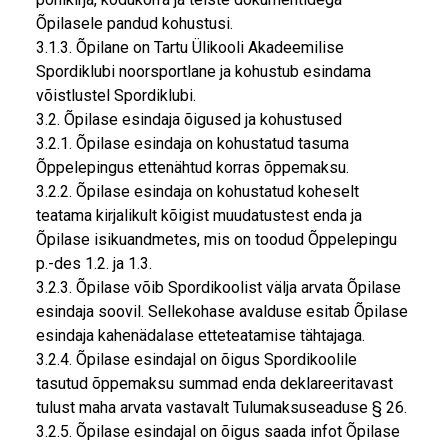
Õpilasele pandud kohustusi.
3.1.3. Õpilane on Tartu Ülikooli Akadeemilise
Spordiklubi noorsportlane ja kohustub esindama
võistlustel Spordiklubi.
3.2. Õpilase esindaja õigused ja kohustused
3.2.1. Õpilase esindaja on kohustatud tasuma
Õppelepingus ettenähtud korras õppemaksu.
3.2.2. Õpilase esindaja on kohustatud koheselt
teatama kirjalikult kõigist muudatustest enda ja
Õpilase isikuandmetes, mis on toodud Õppelepingu
p.-des 1.2. ja 1.3.
3.2.3. Õpilase võib Spordikoolist välja arvata Õpilase
esindaja soovil. Sellekohase avalduse esitab Õpilase
esindaja kahenädalase etteteatamise tähtajaga.
3.2.4. Õpilase esindajal on õigus Spordikoolile
tasutud õppemaksu summad enda deklareeritavast
tulust maha arvata vastavalt Tulumaksuseaduse § 26.
3.2.5. Õpilase esindajal on õigus saada infot Õpilase