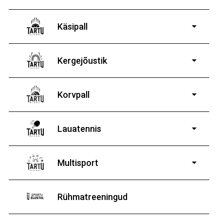
14-19-aastastele
poistele ja tüdrukutele
Käsipall
Kergejõustik
Korvpall
Lauatennis
8-19-aastastele
poistele ja tüdrukutele
Multisport
Rühmatreeningud