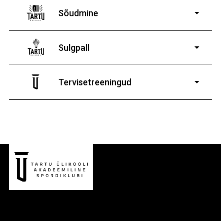
Sõudmine
11-19-aastastele
poistele ja tüdrukutele
Sulgpall
7-19-aastastele
poistele ja tüdrukutele
Tervisetreeningud
9-13-aastaste poiste ja tüdrukute