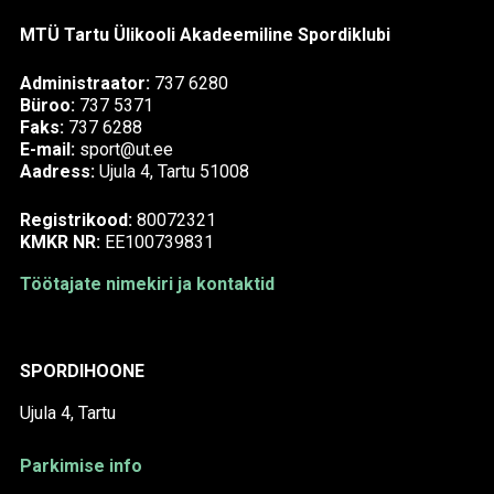
MTÜ Tartu Ülikooli Akadeemiline Spordiklubi
Administraator:
737 6280
Büroo:
737 5371
Faks:
737 6288
E-mail:
sport@ut.ee
Aadress:
Ujula 4, Tartu 51008
Registrikood:
80072321
KMKR NR:
EE100739831
Töötajate nimekiri ja kontaktid
SPORDIHOONE
Ujula 4, Tartu
Parkimise info