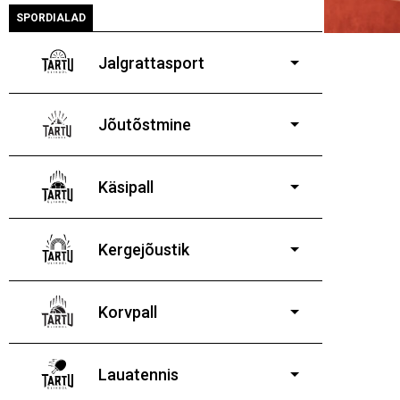
SPORDIALAD
Jalgrattasport
5-aastastele ja
vanematele poistele ja tüdrukutele
Jõutõstmine
14-19-aastastele
poistele ja tüdrukutele
Käsipall
Kergejõustik
Korvpall
Lauatennis