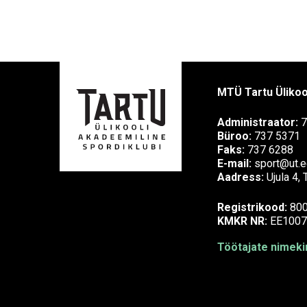
MTÜ Tartu Ülikoo
Administraator:
7
Büroo:
737 5371
Faks:
737 6288
E-mail:
sport@ut.e
Aadress:
Ujula 4,
Registrikood:
80
KMKR NR:
EE1007
Töötajate nimekir