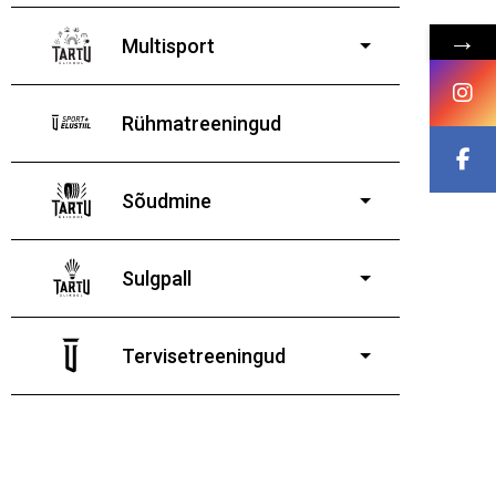
8-19-aastastele
→
poistele ja tüdrukutele
Multisport
Rühmatreeningud
Sõudmine
11-19-aastastele
poistele ja tüdrukutele
Sulgpall
7-19-aastastele poistele
ja tüdrukutele
Tervisetreeningud
9-13-aastaste poiste ja tüdrukute