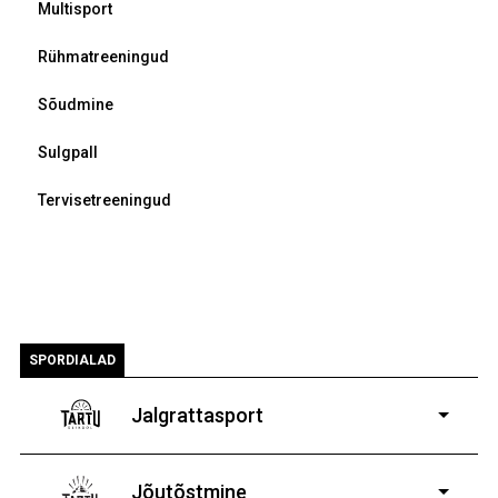
Multisport
Rühmatreeningud
Sõudmine
Sulgpall
Tervisetreeningud
SPORDIALAD
Jalgrattasport
5-aastastele ja
vanematele poistele ja tüdrukutele
Jõutõstmine