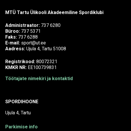
MTÜ Tartu Ülikooli Akadeemiline Spordiklubi
Administraator:
737 6280
Büroo:
737 5371
Faks:
737 6288
E-mail:
sport@ut.ee
Aadress:
Ujula 4, Tartu 51008
Registrikood:
80072321
KMKR NR:
EE100739831
Töötajate nimekiri ja kontaktid
SPORDIHOONE
Ujula 4, Tartu
Parkimise info