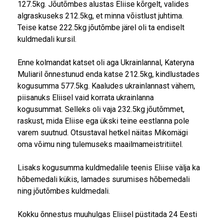
127.5kg. Jõutõmbes alustas Eliise kõrgelt, valides
algraskuseks 212.5kg, et minna võistlust juhtima.
Teise katse 222.5kg jõutõmbe järel oli ta endiselt
kuldmedali kursil.
Enne kolmandat katset oli aga Ukrainlannal, Kateryna
Muliaril õnnestunud enda katse 212.5kg, kindlustades
kogusumma 577.5kg. Kaaludes ukrainlannast vähem,
piisanuks Eliisel vaid korrata ukrainlanna
kogusummat. Selleks oli vaja 232.5kg jõutõmmet,
raskust, mida Eliise ega ükski teine eestlanna pole
varem suutnud. Otsustaval hetkel näitas Mikomägi
oma võimu ning tulemuseks maailmameistritiitel.
Lisaks kogusumma kuldmedalile teenis Eliise välja ka
hõbemedali kükis, lamades surumises hõbemedali
ning jõutõmbes kuldmedali.
Kokku õnnestus muuhulgas Eliisel püstitada 24 Eesti