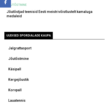
JÕUTÕSTMINE
Jõutõstjad teenisid Eesti meistrivõistlustelt kamaluga
medaleid
UUDISED SPORDIALADE KAUPA
Jalgrattasport
Jõutõstmine
Käsipall
Kergejõustik
Korvpall
Lauatennis