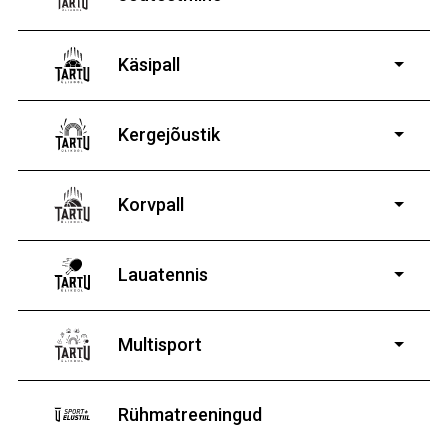
14-19-aastastele
poistele ja tüdrukutele
Käsipall
Kergejõustik
Korvpall
Lauatennis
8-19-aastastele
poistele ja tüdrukutele
Multisport
Rühmatreeningud