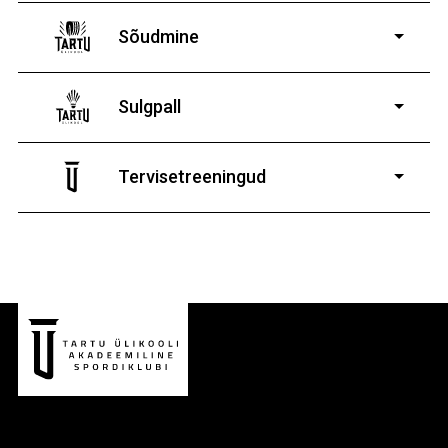
Sõudmine
11-19-aastastele
poistele ja tüdrukutele
Sulgpall
7-19-aastastele
poistele ja tüdrukutele
Tervisetreeningud
9-13-aastaste poiste ja tüdrukute