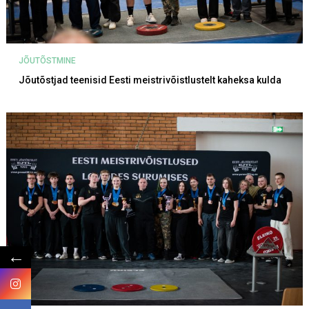
JÕUTÕSTMINE
Jõutõstjad teenisid Eesti meistrivõistlustelt kaheksa kulda
←