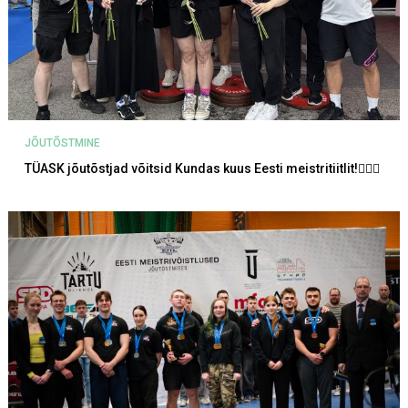
JÕUTÕSTMINE
TÜASK jõutõstjad võitsid Kundas kuus Eesti meistritiitlit!🏋‍♀💪