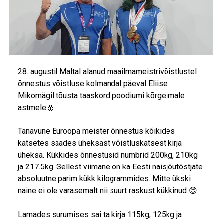
28. augustil Maltal alanud maailmameistrivõistlustel
õnnestus võistluse kolmandal päeval Eliise
Mikomägil tõusta taaskord poodiumi kõrgeimale
astmele🥇
Tänavune Euroopa meister õnnestus kõikides
katsetes saades üheksast võistluskatsest kirja
üheksa. Kükkides õnnestusid numbrid 200kg, 210kg
ja 217.5kg. Sellest viimane on ka Eesti naisjõutõstjate
absoluutne parim kükk kilogrammides. Mitte ükski
naine ei ole varasemalt nii suurt raskust kükkinud 😊
Lamades surumises sai ta kirja 115kg, 125kg ja