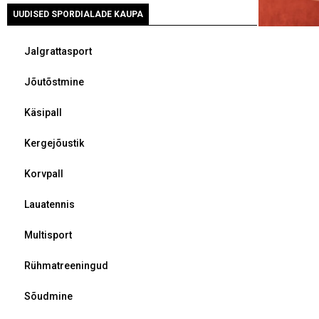
UUDISED SPORDIALADE KAUPA
Jalgrattasport
Jõutõstmine
Käsipall
Kergejõustik
Korvpall
Lauatennis
Multisport
Rühmatreeningud
Sõudmine