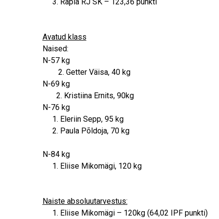
Rapla RJ SK – 123,36 punkti
Avatud klass
Naised:
N-57 kg
2. Getter Väisa, 40 kg
N-69 kg
2. Kristiina Ernits, 90kg
N-76 kg
Eleriin Sepp, 95 kg
Paula Põldoja, 70 kg
N-84 kg
Eliise Mikomägi, 120 kg
Naiste absoluutarvestus:
Eliise Mikomägi – 120kg (64,02 IPF punkti)