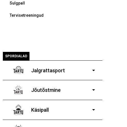
Sulgpall
Tervisetreeningud
SPORDIALAD
Jalgrattasport
5-aastastele ja
vanematele poistele ja tüdrukutele
Jõutõstmine
14-19-aastastele
poistele ja tüdrukutele
Käsipall