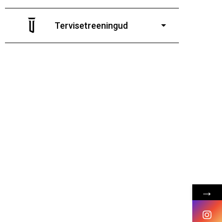
7-19-aastastele poistele
ja tüdrukutele
Tervisetreeningud
9-13-aastaste poiste ja tüdrukute
→