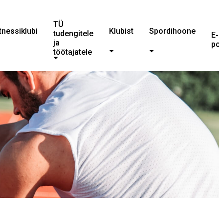
TÜ
tnessiklubi
Klubist
Spordihoone
tudengitele
E-
ja
p
töötajatele