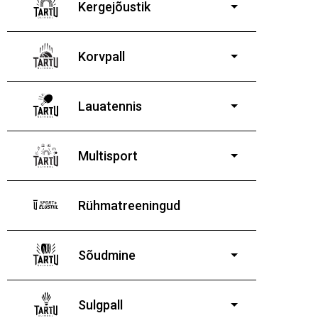
Kergejõustik
Korvpall
Lauatennis
8-19-aastastele
poistele ja tüdrukutele
Multisport
Rühmatreeningud
Sõudmine
11-19-aastastele
poistele ja tüdrukutele
Sulgpall