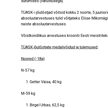
surumises (varustusega).
TÜASK-i jõutõstjad võitsid kokku 2 noorte, 5 juuniorid
absoluutarvestuses tulid võitjateks Eliise Mikomägi 
naiste absoluutarvestuses.
Võistkondlikus arvestuses krooniti Eesti meistrite
TÜASK jõutõstjate medalivõidud ja tulemused:
Noored (-18a)
N-57 kg
Getter Väisa, 40 kg
M-59 kg
Birgel Urbas, 62,5 kg