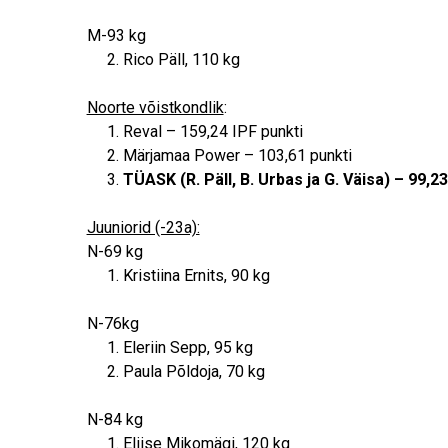
M-93 kg
Rico Päll, 110 kg
Noorte võistkondlik
:
Reval – 159,24 IPF punkti
Märjamaa Power – 103,61 punkti
TÜASK (R. Päll, B. Urbas ja G. Väisa) – 99,23
Juuniorid (-23a):
N-69 kg
Kristiina Ernits, 90 kg
N-76kg
Eleriin Sepp, 95 kg
Paula Põldoja, 70 kg
N-84 kg
Eliise Mikomägi, 120 kg