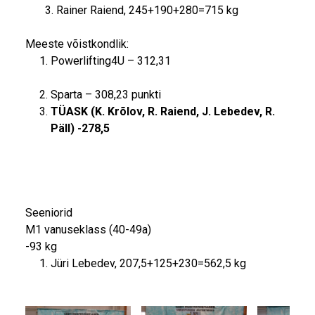
3. Rainer Raiend, 245+190+280=715 kg
Meeste võistkondlik:
Powerlifting4U – 312,31
Sparta – 308,23 punkti
TÜASK (K. Krõlov, R. Raiend, J. Lebedev, R.
Päll) -278,5
Seeniorid
M1 vanuseklass (40-49a)
-93 kg
Jüri Lebedev, 207,5+125+230=562,5 kg