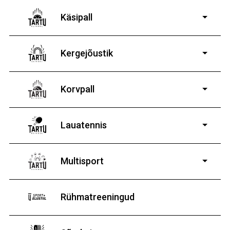
14-19-aastastele
poistele ja tüdrukutele
Käsipall
Kergejõustik
Korvpall
Lauatennis
8-19-aastastele
poistele ja tüdrukutele
Multisport
Rühmatreeningud