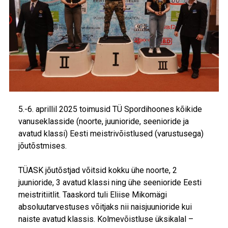
5.-6. aprillil 2025 toimusid TÜ Spordihoones kõikide
vanuseklasside (noorte, juunioride, seenioride ja
avatud klassi) Eesti meistrivõistlused (varustusega)
jõutõstmises.
TÜASK jõutõstjad võitsid kokku ühe noorte, 2
juunioride, 3 avatud klassi ning ühe seenioride Eesti
meistritiitlit. Taaskord tuli Eliise Mikomägi
absoluutarvestuses võitjaks nii naisjuunioride kui
naiste avatud klassis. Kolmevõistluse üksikalal –