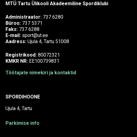
MTÜ Tartu Ülikooli Akadeemiline Spordiklubi
Administraator:
737 6280
Büroo:
737 5371
Faks:
737 6288
E-mail:
sport@ut.ee
Aadress:
Ujula 4, Tartu 51008
Registrikood:
80072321
KMKR NR:
EE100739831
Töötajate nimekiri ja kontaktid
SPORDIHOONE
Ujula 4, Tartu
Parkimise info