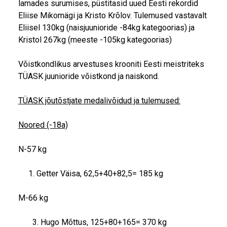
lamades surumises, püstitasid uued Eesti rekordid
Eliise Mikomägi ja Kristo Krõlov. Tulemused vastavalt
Eliisel 130kg (naisjuunioride -84kg kategoorias) ja
Kristol 267kg (meeste -105kg kategoorias)
Võistkondlikus arvestuses krooniti Eesti meistriteks
TÜASK juunioride võistkond ja naiskond.
TÜASK jõutõstjate medalivõidud ja tulemused:
Noored (-18a)
N-57 kg
Getter Väisa, 62,5+40+82,5= 185 kg
M-66 kg
3. Hugo Mõttus, 125+80+165= 370 kg