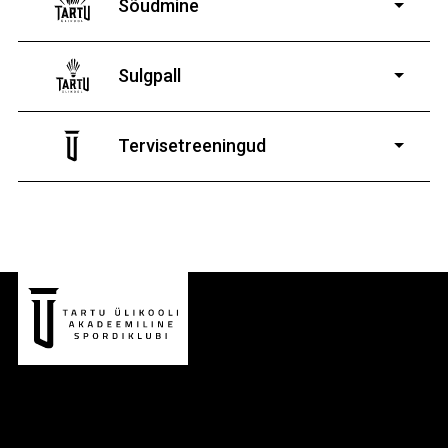
Sõudmine
11-19-aastastele
poistele ja tüdrukutele
Sulgpall
7-19-aastastele
poistele ja tüdrukutele
Tervisetreeningud
9-13-aastaste poiste ja tüdrukute