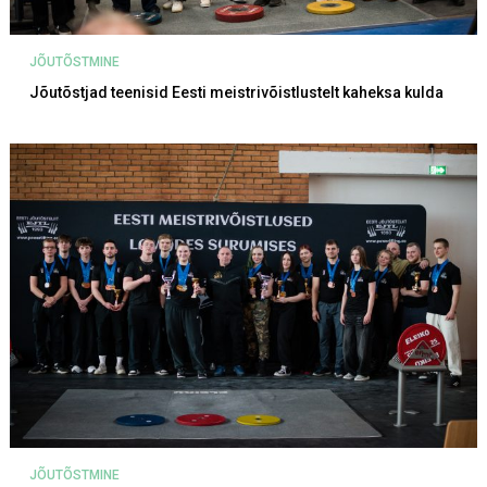
JÕUTÕSTMINE
Jõutõstjad teenisid Eesti meistrivõistlustelt kaheksa kulda
JÕUTÕSTMINE