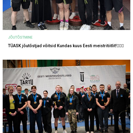
JÕUTÕSTMINE
TÜASK jõutõstjad võitsid Kundas kuus Eesti meistritiitlit!🏋‍♀💪