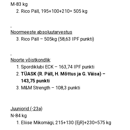
M-83 kg
Rico Päll, 195+100+210= 505 kg
Noormeeste absoluutarvestus
Rico Päll – 505kg (58,63 IPF punkti)
Noorte võistkondlik
:
Spordiklubi ECK – 163,74 IPF punkti
TÜASK (R. Päll, H. Mõttus ja G. Väisa) –
143,75 punkti
M&M Strength – 108,3 punkti
Juuniorid (-23a)
N-84 kg
Eliise Mikomägi, 215+130 (EjR)+230=575 kg