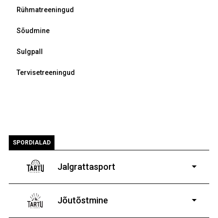
Rühmatreeningud
Sõudmine
Sulgpall
Tervisetreeningud
SPORDIALAD
Jalgrattasport
5-aastastele ja
vanematele poistele ja tüdrukutele
Jõutõstmine