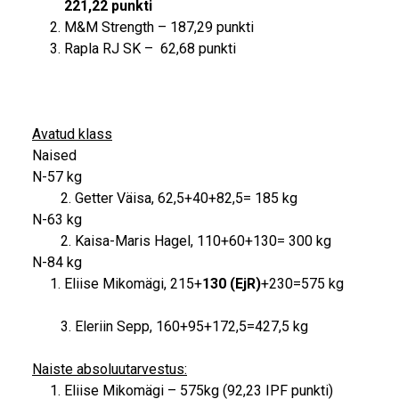
221,22 punkti
M&M Strength – 187,29 punkti
Rapla RJ SK – 62,68 punkti
Avatud klass
Naised
N-57 kg
2. Getter Väisa, 62,5+40+82,5= 185 kg
N-63 kg
2. Kaisa-Maris Hagel, 110+60+130= 300 kg
N-84 kg
Eliise Mikomägi, 215+
130 (EjR)
+230=575 kg
3. Eleriin Sepp, 160+95+172,5=427,5 kg
Naiste absoluutarvestus:
Eliise Mikomägi – 575kg (92,23 IPF punkti)