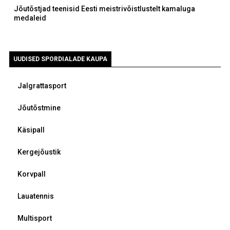
Jõutõstjad teenisid Eesti meistrivõistlustelt kamaluga
medaleid
UUDISED SPORDIALADE KAUPA
Jalgrattasport
Jõutõstmine
Käsipall
Kergejõustik
Korvpall
Lauatennis
Multisport