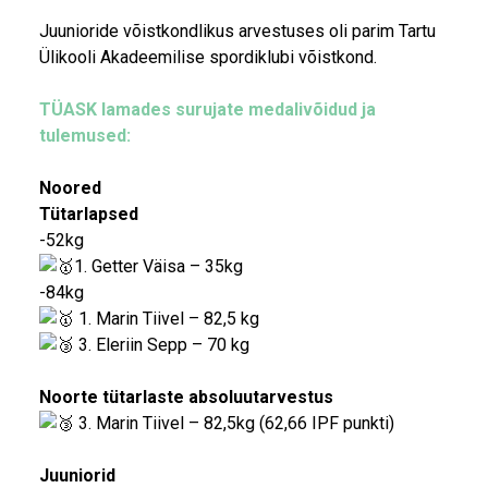
Juunioride võistkondlikus arvestuses oli parim Tartu
Ülikooli Akadeemilise spordiklubi võistkond.
TÜASK lamades surujate medalivõidud ja
tulemused:
Noored
Tütarlapsed
-52kg
1. Getter Väisa – 35kg
-84kg
1. Marin Tiivel – 82,5 kg
3. Eleriin Sepp – 70 kg
Noorte tütarlaste absoluutarvestus
3. Marin Tiivel – 82,5kg (62,66 IPF punkti)
Juuniorid