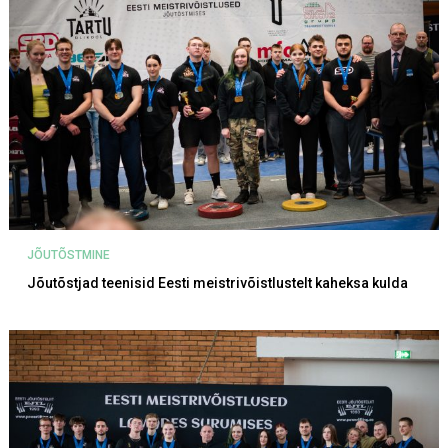
JÕUTÕSTMINE
Jõutõstjad teenisid Eesti meistrivõistlustelt kaheksa kulda