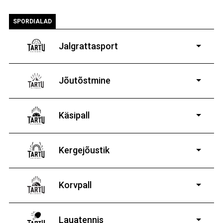
SPORDIALAD
Jalgrattasport
5-aastastele ja
vanematele poistele ja tüdrukutele
Jõutõstmine
14-19-aastastele
poistele ja tüdrukutele
Käsipall
Kergejõustik
Korvpall
Lauatennis