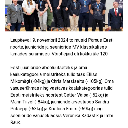
Laupäeval, 9. novembril 2024 toimusid Pärnus Eesti
noorte, juunioride ja seenioride MV klassikalises
lamades surumises. Võistlejaid oli kokku üle 120.
Eesti juunioride absoluutseteks ja oma
kaalukategooria meistriteks tulid taas Eliise
Mikomägi (-84kg) ja Chris Matsiselts (-105kg). Oma
vanuserühmas ning vastavas kaalukategoorias tulid
Eesti meistriteks noortest Getter Väisa (-52kg) ja
Marin Tiivel (-84kg), juunioride arvestuses Sandra
Pütsepp (-63kg) ja Kristiina Ernits (-69kg) ning
seenioride vanuseklassis Veronika Kadastik ja Imbi
Rauk.