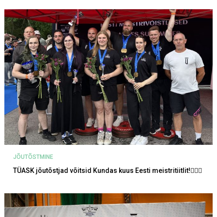
JÕUTÕSTMINE
TÜASK jõutõstjad võitsid Kundas kuus Eesti meistritiitlit!🏋‍♀💪