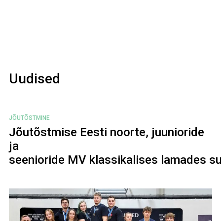
Uudised
JÕUTÕSTMINE
Jõutõstmise Eesti noorte, juunioride
ja
seenioride MV klassikalises lamades s