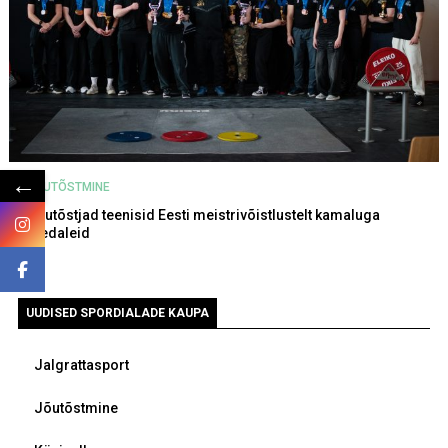
←
JÕUTÕSTMINE
Jõutõstjad teenisid Eesti meistrivõistlustelt kamaluga
medaleid
UUDISED SPORDIALADE KAUPA
Jalgrattasport
Jõutõstmine