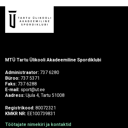
MTÜ Tartu Ülikooli Akadeemiline Spordiklubi
Administraator:
737 6280
Büroo:
737 5371
Faks:
737 6288
E-mail:
sport@ut.ee
Aadress:
Ujula 4, Tartu 51008
Registrikood:
80072321
KMKR NR:
EE100739831
Töötajate nimekiri ja kontaktid