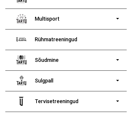
8-19-aastastele
poistele ja tüdrukutele
Multisport
Rühmatreeningud
Sõudmine
11-19-aastastele
poistele ja tüdrukutele
Sulgpall
7-19-aastastele
poistele ja tüdrukutele
Tervisetreeningud
9-13-aastaste poiste ja tüdrukute