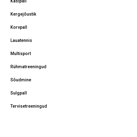
Käsipall
Kergejõustik
Korvpall
Lauatennis
Multisport
Rühmatreeningud
Sõudmine
Sulgpall
Tervisetreeningud