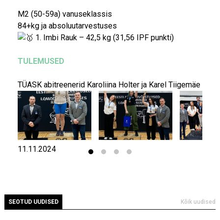
M2 (50-59a) vanuseklassis
84+kg ja absoluutarvestuses
1. Imbi Rauk – 42,5 kg (31,56 IPF punkti)
TULEMUSED
TÜASK abitreenerid Karoliina Holter ja Karel Tiigemäe
11.11.2024
SEOTUD UUDISED
Kõik uudised