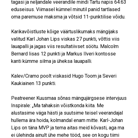
tagasi ja neljandale veerandile mindi Tartu napis 64:63
eduseisus. Viimasel kümnel minutil panid tartlased
oma paremuse maksma ja võtsid 11-punktilise võidu.
Karikavõistluste kõige väärtuslikumaks mängijaks
valitud Karl Johan Lips viskas 27 punkti, võttis viis
lauapalli ja jagas viis resultatiivset söötu. Malcolm
Bernard lisas 12 punkti ja Markus Ilveri kontosse
kanti kümme silma ja üheksa lauapalli.
Kalev/Cramo poolt viskasid Hugo Toom ja Severi
Kaukiainen 13 punkti.
Peatreener Kuusmaa sõnas mängujärgsese intervjuus
Inspirale: „Ma tahaksin võistkonda kiita. Me
alustasime väga hästi ja suutsime teisel veerandajal
hullema ära hoida, kolmandal enam mitte. Karl-Johan
Lips on täna MVP ja tema aitas meid kõvasti, aga ma
ei ülehinda ainult ühe mehe tööd, see on kogu tiimi