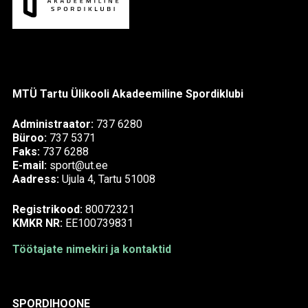
MTÜ Tartu Ülikooli Akadeemiline Spordiklubi
Administraator:
737 6280
Büroo:
737 5371
Faks:
737 6288
E-mail:
sport@ut.ee
Aadress:
Ujula 4, Tartu 51008
Registrikood:
80072321
KMKR NR:
EE100739831
Töötajate nimekiri ja kontaktid
SPORDIHOONE