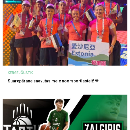
KERGEJÕUSTIK
Suurepärane saavutus meie noorsportlastelt! 💙