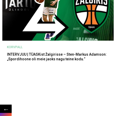
KORVPALL
INTERVJUU | TÜASKist Žalgirisse – Sten-Markus Adamson:
„Spordihoone oli meie jaoks nagu teine kodu.“
←