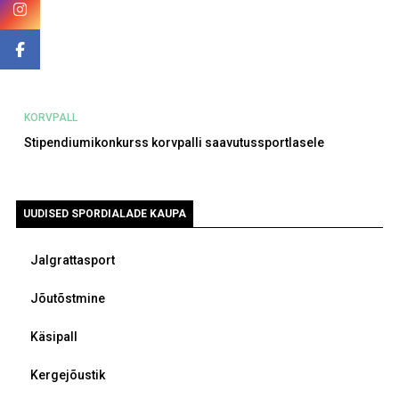
KORVPALL
Stipendiumikonkurss korvpalli saavutussportlasele
UUDISED SPORDIALADE KAUPA
Jalgrattasport
Jõutõstmine
Käsipall
Kergejõustik