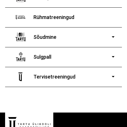
Rühmatreeningud
Sõudmine
11-19-aastastele
poistele ja tüdrukutele
Sulgpall
7-19-aastastele
poistele ja tüdrukutele
Tervisetreeningud
9-13-aastaste poiste ja tüdrukute