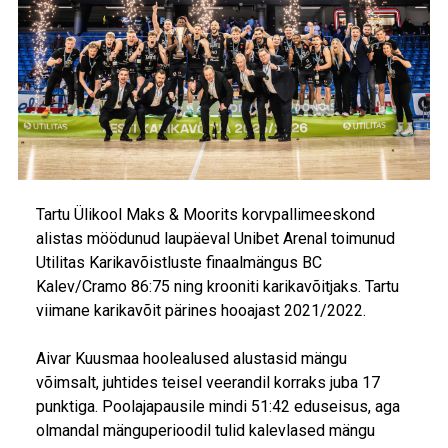
Tartu Ülikool Maks & Moorits korvpallimeeskond
alistas möödunud laupäeval Unibet Arenal toimunud
Utilitas Karikavõistluste finaalmängus BC
Kalev/Cramo 86:75 ning krooniti karikavõitjaks. Tartu
viimane karikavõit pärines hooajast 2021/2022.
Aivar Kuusmaa hoolealused alustasid mängu
võimsalt, juhtides teisel veerandil korraks juba 17
punktiga. Poolajapausile mindi 51:42 eduseisus, aga
olmandal mänguperioodil tulid kalevlased mängu