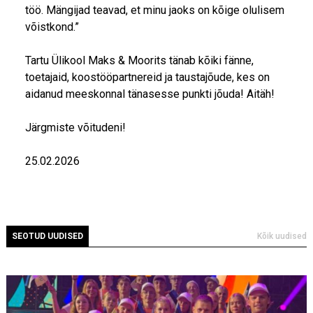
töö. Mängijad teavad, et minu jaoks on kõige olulisem
võistkond.”
Tartu Ülikool Maks & Moorits tänab kõiki fänne,
toetajaid, koostööpartnereid ja taustajõude, kes on
aidanud meeskonnal tänasesse punkti jõuda! Aitäh!
Järgmiste võitudeni!
25.02.2026
SEOTUD UUDISED
Kõik uudised