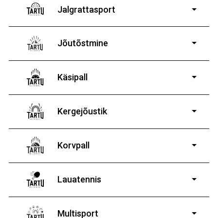
Jalgrattasport
5-aastastele ja
vanematele poistele ja tüdrukutele
Jõutõstmine
14-19-aastastele
poistele ja tüdrukutele
Käsipall
Kergejõustik
Korvpall
Lauatennis
8-19-aastastele
poistele ja tüdrukutele
Multisport