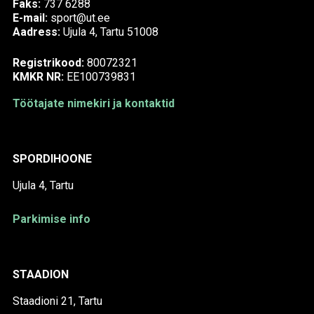
Faks:
737 6288
E-mail:
sport@ut.ee
Aadress:
Ujula 4, Tartu 51008
Registrikood:
80072321
KMKR NR:
EE100739831
Töötajate nimekiri ja kontaktid
SPORDIHOONE
Ujula 4, Tartu
Parkimise info
STAADION
Staadioni 21, Tartu