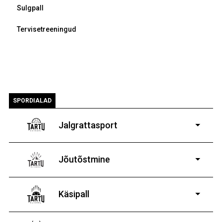
Sulgpall
Tervisetreeningud
SPORDIALAD
Jalgrattasport
5-aastastele ja
vanematele poistele ja tüdrukutele
Jõutõstmine
14-19-aastastele
poistele ja tüdrukutele
Käsipall