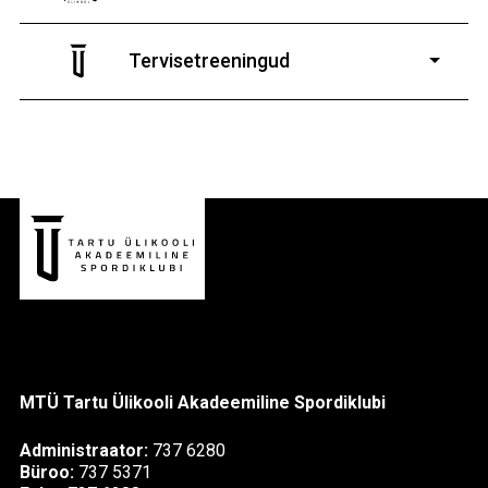
7-19-aastastele
poistele ja tüdrukutele
Tervisetreeningud
9-13-aastaste poiste ja tüdrukute
MTÜ Tartu Ülikooli Akadeemiline Spordiklubi
Administraator:
737 6280
Büroo:
737 5371