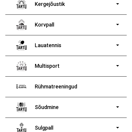
Kergejõustik
Korvpall
Lauatennis
8-19-aastastele
poistele ja tüdrukutele
Multisport
Rühmatreeningud
Sõudmine
11-19-aastastele
poistele ja tüdrukutele
Sulgpall