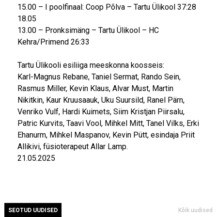
15.00 – I poolfinaal: Coop Põlva – Tartu Ülikool 37:28
18.05
13.00 – Pronksimäng – Tartu Ülikool – HC
Kehra/Primend 26:33
Tartu Ülikooli esiliiga meeskonna koosseis:
Karl-Magnus Rebane, Taniel Sermat, Rando Sein,
Rasmus Miller, Kevin Klaus, Alvar Must, Martin
Nikitkin, Kaur Kruusaauk, Uku Suursild, Ranel Pärn,
Venriko Vulf, Hardi Kuimets, Siim Kristjan Piirsalu,
Patric Kurvits, Taavi Vool, Mihkel Mitt, Tanel Vilks, Erki
Ehanurm, Mihkel Maspanov, Kevin Pütt, esindaja Priit
Allikivi, füsioterapeut Allar Lamp.
21.05.2025
SEOTUD UUDISED
Kõik uudised