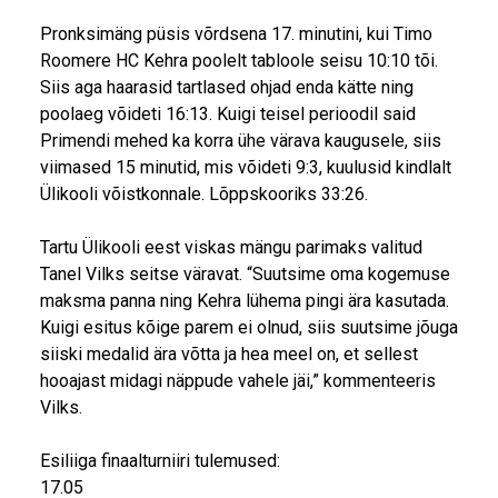
Pronksimäng püsis võrdsena 17. minutini, kui Timo
Roomere HC Kehra poolelt tabloole seisu 10:10 tõi.
Siis aga haarasid tartlased ohjad enda kätte ning
poolaeg võideti 16:13. Kuigi teisel perioodil said
Primendi mehed ka korra ühe värava kaugusele, siis
viimased 15 minutid, mis võideti 9:3, kuulusid kindlalt
Ülikooli võistkonnale. Lõppskooriks 33:26.
Tartu Ülikooli eest viskas mängu parimaks valitud
Tanel Vilks seitse väravat. “Suutsime oma kogemuse
maksma panna ning Kehra lühema pingi ära kasutada.
Kuigi esitus kõige parem ei olnud, siis suutsime jõuga
siiski medalid ära võtta ja hea meel on, et sellest
hooajast midagi näppude vahele jäi,” kommenteeris
Vilks.
Esiliiga finaalturniiri tulemused:
17.05