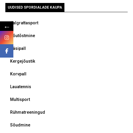
UUDISED SPORDIALADE KAUPA
Jalgrattasport
←
Jõutõstmine
Käsipall
Kergejõustik
Korvpall
Lauatennis
Multisport
Rühmatreeningud
Sõudmine