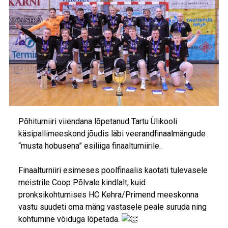
Põhiturniiri viiendana lõpetanud Tartu Ülikooli
käsipallimeeskond jõudis läbi veerandfinaalmängude
“musta hobusena” esiliiga finaalturniirile.
Finaalturniiri esimeses poolfinaalis kaotati tulevasele
meistrile Coop Põlvale kindlalt, kuid
pronksikohtumises HC Kehra/Primend meeskonna
vastu suudeti oma mäng vastasele peale suruda ning
kohtumine võiduga lõpetada.