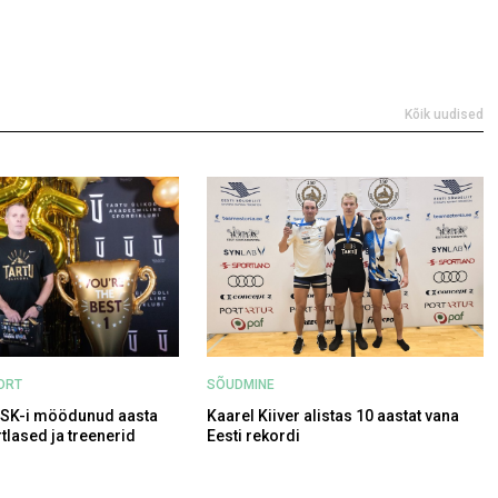
Kõik uudised
ORT
SÕUDMINE
ASK-i möödunud aasta
Kaarel Kiiver alistas 10 aastat vana
tlased ja treenerid
Eesti rekordi