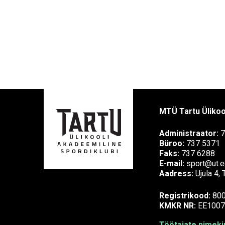
MTÜ Tartu Ülikoo
Administraator:
7
Büroo:
737 5371
Faks:
737 6288
E-mail:
sport@ut.e
Aadress:
Ujula 4,
Registrikood:
80
KMKR NR:
EE1007
Töötajate nimekir