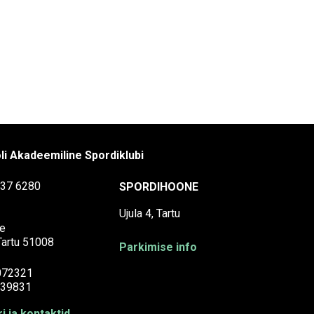
li Akadeemiline Spordiklubi
37 6280
SPORDIHOONE
Ujula 4, Tartu
e
 Tartu 51008
Parkimise info
072321
39831
i ja kontaktid