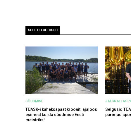
SEOTUD UUDISED
SÕUDMINE
JALGRATTASP
TÜASK-i kaheksapaat krooniti ajaloos
Selgusid TÜ
esimest korda sõudmise Eesti
parimad spor
meistriks!