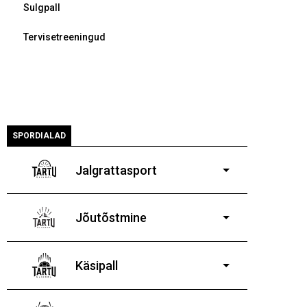
Sulgpall
Tervisetreeningud
SPORDIALAD
Jalgrattasport
5-aastastele ja
vanematele poistele ja tüdrukutele
Jõutõstmine
14-19-aastastele
poistele ja tüdrukutele
Käsipall