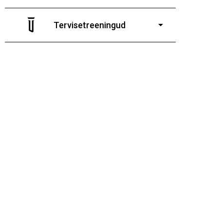
7-19-aastastele poistele
ja tüdrukutele
Tervisetreeningud
9-13-aastaste poiste ja tüdrukute