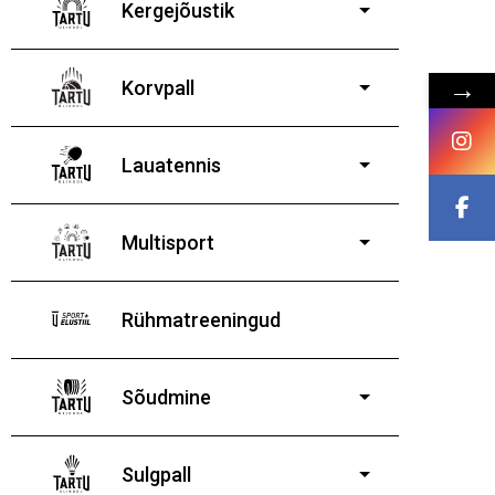
Kergejõustik
→
Korvpall
Lauatennis
8-19-aastastele
poistele ja tüdrukutele
Multisport
Rühmatreeningud
Sõudmine
11-19-aastastele
poistele ja tüdrukutele
Sulgpall