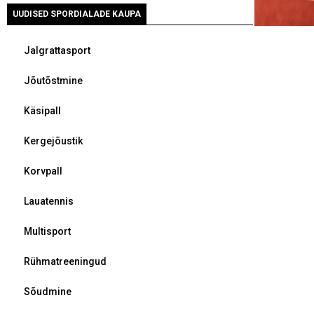
UUDISED SPORDIALADE KAUPA
Jalgrattasport
Jõutõstmine
Käsipall
Kergejõustik
Korvpall
Lauatennis
Multisport
Rühmatreeningud
Sõudmine