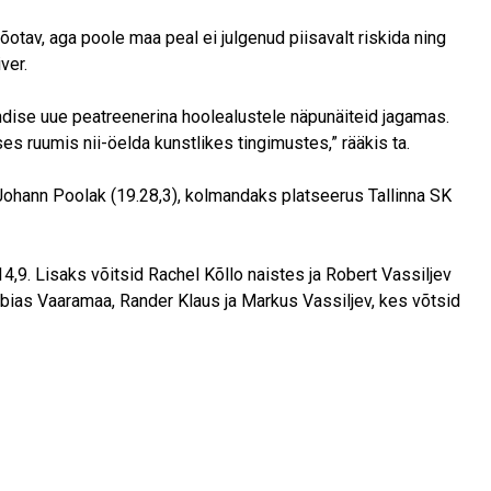
tõotav, aga poole maa peal ei julgenud piisavalt riskida ning
ver.
ndise uue peatreenerina hoolealustele näpunäiteid jagamas.
es ruumis nii-öelda kunstlikes tingimustes,” rääkis ta.
Johann Poolak (19.28,3), kolmandaks platseerus Tallinna SK
14,9. Lisaks võitsid Rachel Kõllo naistes ja Robert Vassiljev
bias Vaaramaa, Rander Klaus ja Markus Vassiljev, kes võtsid