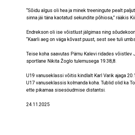
“Sõidu algus oli hea ja minek treeningute pealt palju
sinna jäi täna kaotatud sekundite põhiosa,” rääkis Kii
Endrekson oli ise võistlust jälgimas ning sõudekoo
“Kaarli aeg on väga kõvast puust, sest see tuli umbs
Teise koha saavutas Pärnu Kalevi ridades võistlev 
sportlane Nikita Žoglo tulemusega 19.38,8.
U19 vanuseklassi võitis kindlalt Karl Varik ajaga 20.
U17 vanuseklassis kolmanda koha. Tublid olid ka To
ette pikamaa sisesöudmise distantsi.
24.11.2025