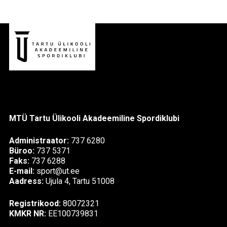
MTÜ Tartu Ülikooli Akadeemiline Spordiklubi
Administraator:
737 6280
Büroo:
737 5371
Faks:
737 6288
E-mail:
sport@ut.ee
Aadress:
Ujula 4, Tartu 51008
Registrikood:
80072321
KMKR NR:
EE100739831