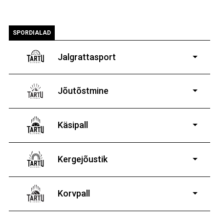
SPORDIALAD
Jalgrattasport
5-aastastele ja
vanematele poistele ja tüdrukutele
Jõutõstmine
14-19-aastastele
poistele ja tüdrukutele
Käsipall
Kergejõustik
Korvpall