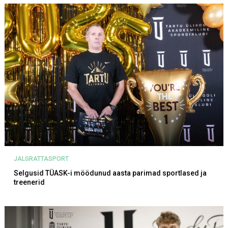
JALGRATTASPORT
Selgusid TÜASK-i möödunud aasta parimad sportlased ja
treenerid