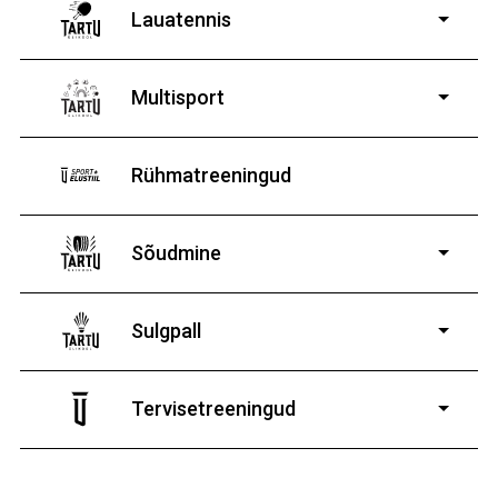
Lauatennis
8-19-aastastele
poistele ja tüdrukutele
Multisport
Rühmatreeningud
Sõudmine
11-19-aastastele
poistele ja tüdrukutele
Sulgpall
7-19-aastastele
poistele ja tüdrukutele
Tervisetreeningud
9-13-aastaste poiste ja tüdrukute