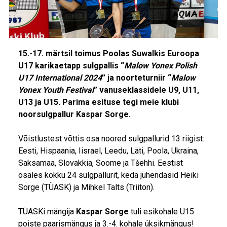
15.-17. märtsil toimus Poolas Suwalkis Euroopa
U17 karikaetapp sulgpallis “
Malow Yonex Polish
U17 International 2024
” ja noorteturniir “
Malow
Yonex Youth Festival
” vanuseklassidele U9, U11,
U13 ja U15. Parima esituse tegi meie klubi
noorsulgpallur Kaspar Sorge.
Võistlustest võttis osa noored sulgpallurid 13 riigist:
Eesti, Hispaania, Iisrael, Leedu, Läti, Poola, Ukraina,
Saksamaa, Slovakkia, Soome ja Tšehhi. Eestist
osales kokku 24 sulgpallurit, keda juhendasid
Heiki
Sorge (TÜASK)
ja Mihkel Talts (Triiton).
TÜASKi mängija
Kaspar Sorge
tuli esikohale U15
poiste paarismängus ja 3.-4. kohale üksikmängus!