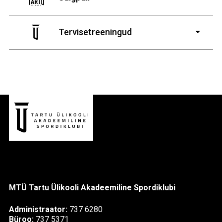
7-19-aastastele
poistele ja tüdrukutele
Tervisetreeningud
9-13-aastaste poiste ja tüdrukute
MTÜ Tartu Ülikooli Akadeemiline Spordiklubi
Administraator:
737 6280
Büroo:
737 5371