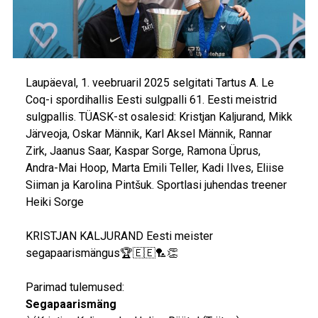
Laupäeval, 1. veebruaril 2025 selgitati Tartus A. Le
Coq-i spordihallis Eesti sulgpalli 61. Eesti meistrid
sulgpallis. TÜASK-st osalesid: Kristjan Kaljurand, Mikk
Järveoja, Oskar Männik, Karl Aksel Männik, Rannar
Zirk, Jaanus Saar, Kaspar Sorge, Ramona Üprus,
Andra-Mai Hoop, Marta Emili Teller, Kadi Ilves, Eliise
Siiman ja Karolina Pintšuk. Sportlasi juhendas treener
Heiki Sorge
KRISTJAN KALJURAND Eesti meister
segapaarismängus🏆🇪🇪🏸👏
Parimad tulemused:
Segapaarismäng