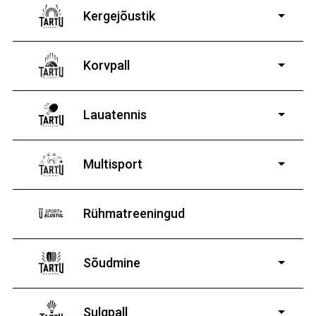
Kergejõustik
Korvpall
Lauatennis
8-19-aastastele
poistele ja tüdrukutele
Multisport
Rühmatreeningud
Sõudmine
11-19-aastastele
poistele ja tüdrukutele
Sulgpall