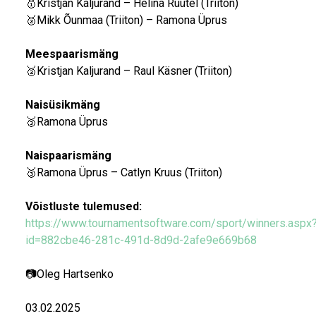
🥇Kristjan Kaljurand – Helina Rüütel (Triiton)
🥈Mikk Õunmaa (Triiton) – Ramona Üprus
Meespaarismäng
🥈Kristjan Kaljurand – Raul Käsner (Triiton)
Naisüsikmäng
🥉Ramona Üprus
Naispaarismäng
🥉Ramona Üprus – Catlyn Kruus (Triiton)
Võistluste tulemused:
https://www.tournamentsoftware.com/sport/winners.aspx
id=882cbe46-281c-491d-8d9d-2afe9e669b68
📷Oleg Hartsenko
03.02.2025