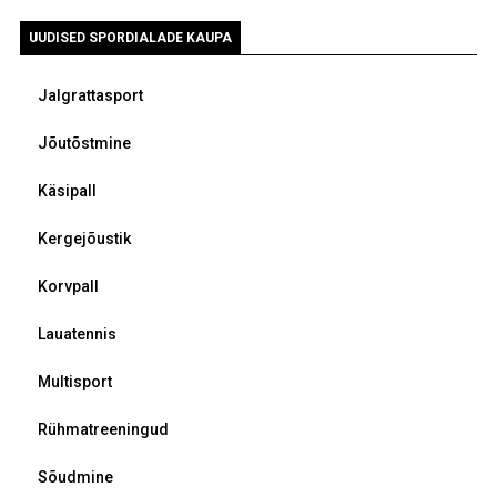
UUDISED SPORDIALADE KAUPA
Jalgrattasport
Jõutõstmine
Käsipall
Kergejõustik
Korvpall
Lauatennis
Multisport
Rühmatreeningud
Sõudmine