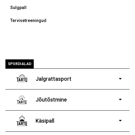
Sulgpall
Tervisetreeningud
SPORDIALAD
Jalgrattasport
5-aastastele ja
vanematele poistele ja tüdrukutele
Jõutõstmine
14-19-aastastele
poistele ja tüdrukutele
Käsipall