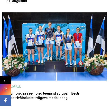
31. augustini
←
SULGPALL
Juuniorid ja seeniorid teenisid sulgpalli Eesti
meistrivõistlustelt vägeva medalisaagi