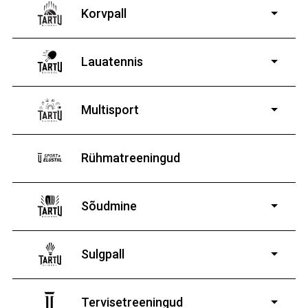
Korvpall
Lauatennis
8-19-aastastele
poistele ja tüdrukutele
Multisport
Rühmatreeningud
Sõudmine
11-19-aastastele
poistele ja tüdrukutele
Sulgpall
7-19-aastastele
poistele ja tüdrukutele
Tervisetreeningud