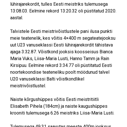
lühirajarekordit, tulles Eesti meistriks tulemusega
13:08.03. Eelmine rekord 13:20.32 oli püstitatud 2020.
aastal.
Talvistele Eesti meistrivõistlustele pani ilusa punkti
meie teatenelik, kes võitis 4×400 m segateatejooksu
uut U23 vanuseklassi Eesti lühirajarekordit tähistava
ajaga 3:32.87. Võistkond jooksis koosseisus Bianca
Maria Vuks, Liisa-Maria Lusti, Hanno Tamm ja Rain
Kirsipuu. Eelmine rekord 3:34.77 oli püstitatud Eesti
noortekoondise teateneliku poolt möödunud talvel
U20 vanuseklassi Balti võistkondlikel
meistrivõistlustel.
Naiste kõrgushüppes võitis Eesti meistritiitli
Elisabeth Pihela (184cm) ja naiste kaugushüppes
krooniti tulemusega 6.26 meistriks Liisa-Maria Lusti.
Tulemusega 49.31 saavutas meeste 400m jooksus