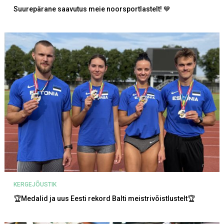
Suurepärane saavutus meie noorsportlastelt! 💙
KERGEJÕUSTIK
🏆Medalid ja uus Eesti rekord Balti meistrivõistlustelt🏆