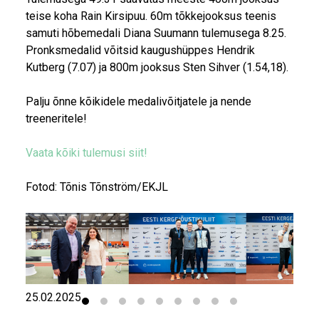
teise koha Rain Kirsipuu. 60m tõkkejooksus teenis
samuti hõbemedali Diana Suumann tulemusega 8.25.
Pronksmedalid võitsid kaugushüppes Hendrik
Kutberg (7.07) ja 800m jooksus Sten Sihver (1.54,18).
Palju õnne kõikidele medalivõitjatele ja nende
treeneritele!
Vaata kõiki tulemusi siit!
Fotod: Tõnis Tõnström/EKJL
25.02.2025