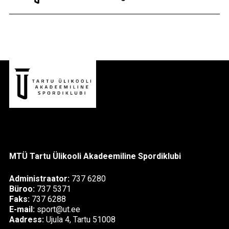
9-13-aastaste poiste ja tüdrukute
MTÜ Tartu Ülikooli Akadeemiline Spordiklubi
Administraator:
737 6280
Büroo:
737 5371
Faks:
737 6288
E-mail:
sport@ut.ee
Aadress:
Ujula 4, Tartu 51008