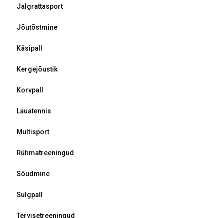
Jalgrattasport
Jõutõstmine
Käsipall
Kergejõustik
Korvpall
Lauatennis
Multisport
Rühmatreeningud
Sõudmine
Sulgpall
Tervisetreeningud