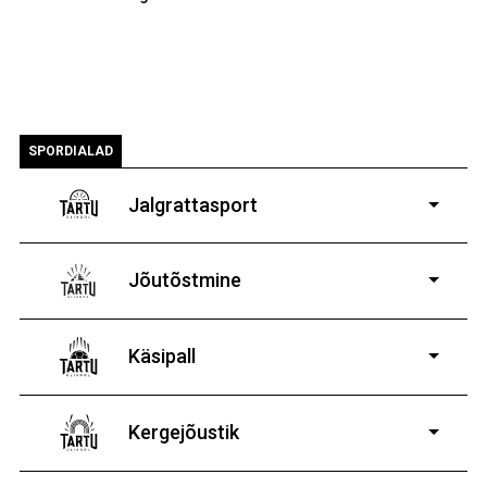
SPORDIALAD
Jalgrattasport
5-aastastele ja
vanematele poistele ja tüdrukutele
Jõutõstmine
14-19-aastastele
poistele ja tüdrukutele
Käsipall
Kergejõustik