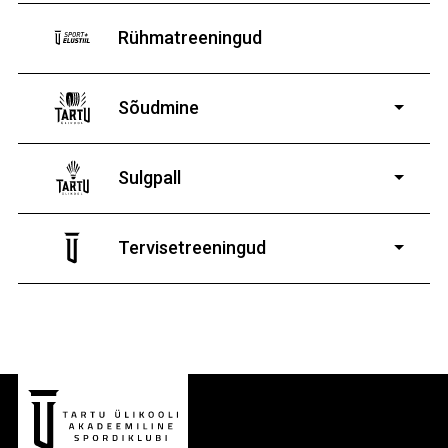
Rühmatreeningud
Sõudmine
11-19-aastastele
poistele ja tüdrukutele
Sulgpall
7-19-aastastele
poistele ja tüdrukutele
Tervisetreeningud
9-13-aastaste poiste ja tüdrukute