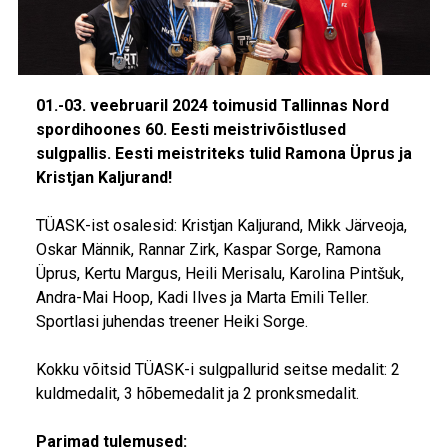
01.-03. veebruaril 2024 toimusid Tallinnas Nord
spordihoones 60. Eesti meistrivõistlused
sulgpallis. Eesti meistriteks tulid Ramona Üprus ja
Kristjan Kaljurand!
TÜASK-ist osalesid: Kristjan Kaljurand, Mikk Järveoja,
Oskar Männik, Rannar Zirk, Kaspar Sorge, Ramona
Üprus, Kertu Margus, Heili Merisalu, Karolina Pintšuk,
Andra-Mai Hoop, Kadi Ilves ja Marta Emili Teller.
Sportlasi juhendas treener Heiki Sorge.
Kokku võitsid TÜASK-i sulgpallurid seitse medalit: 2
kuldmedalit, 3 hõbemedalit ja 2 pronksmedalit.
Parimad tulemused: