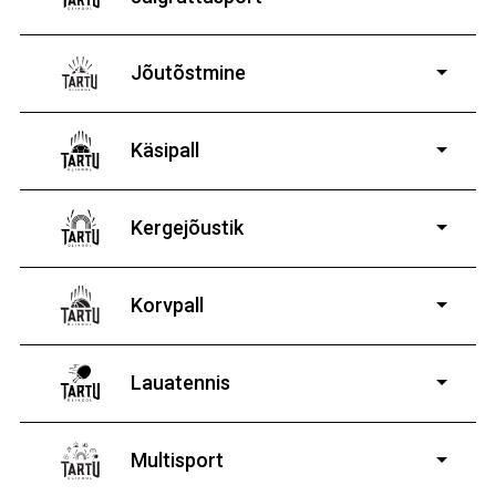
5-aastastele ja
vanematele poistele ja tüdrukutele
Jõutõstmine
14-19-aastastele
poistele ja tüdrukutele
Käsipall
Kergejõustik
Korvpall
Lauatennis
8-19-aastastele
poistele ja tüdrukutele
Multisport