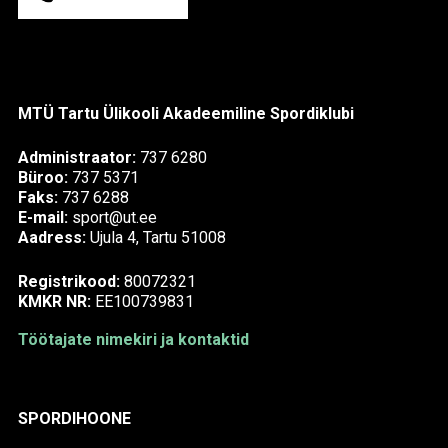
MTÜ Tartu Ülikooli Akadeemiline Spordiklubi
Administraator:
737 6280
Büroo:
737 5371
Faks:
737 6288
E-mail:
sport@ut.ee
Aadress:
Ujula 4, Tartu 51008
Registrikood:
80072321
KMKR NR:
EE100739831
Töötajate nimekiri ja kontaktid
SPORDIHOONE