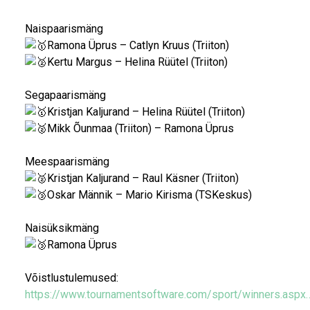
Naispaarismäng
Ramona Üprus – Catlyn Kruus (Triiton)
Kertu Margus – Helina Rüütel (Triiton)
Segapaarismäng
Kristjan Kaljurand – Helina Rüütel (Triiton)
Mikk Õunmaa (Triiton) – Ramona Üprus
Meespaarismäng
Kristjan Kaljurand – Raul Käsner (Triiton)
Oskar Männik – Mario Kirisma (TSKeskus)
Naisüksikmäng
Ramona Üprus
Võistlustulemused:
https://www.tournamentsoftware.com/sport/winners.aspx