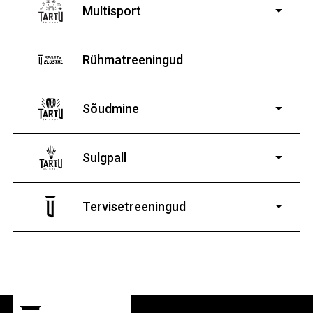
poistele ja tüdrukutele
Multisport
Rühmatreeningud
Sõudmine
11-19-aastastele
poistele ja tüdrukutele
Sulgpall
7-19-aastastele
poistele ja tüdrukutele
Tervisetreeningud
9-13-aastaste poiste ja tüdrukute