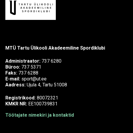
MTÜ Tartu Ülikooli Akadeemiline Spordiklubi
Administraator:
737 6280
Büroo:
737 5371
Faks:
737 6288
E-mail:
sport@ut.ee
Aadress:
Ujula 4, Tartu 51008
Registrikood:
80072321
KMKR NR:
EE100739831
Töötajate nimekiri ja kontaktid