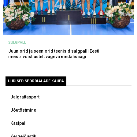
SULGPALL
Juuniorid ja seeniorid teenisid sulgpalli Eesti
meistrivõistlustelt vägeva medalisaagi
UUDISED SPORDIALADE KAUPA
Jalgrattasport
Jõutõstmine
Käsipall
Kergejõustik