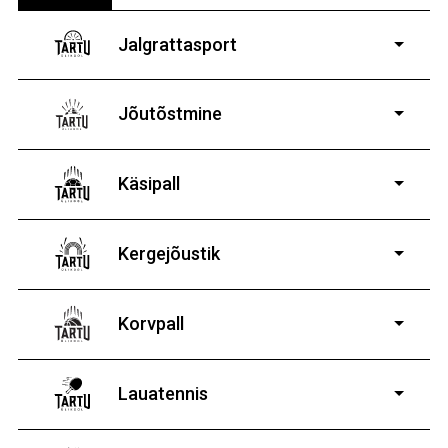
Jalgrattasport
5-aastastele ja
vanematele poistele ja tüdrukutele
Jõutõstmine
14-19-aastastele
poistele ja tüdrukutele
Käsipall
Kergejõustik
Korvpall
Lauatennis
8-19-aastastele